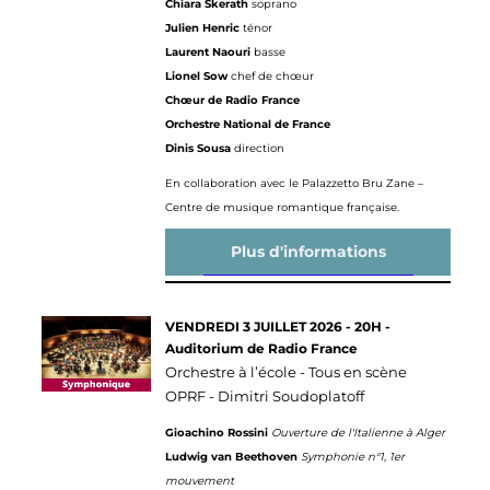
Chiara Skerath
soprano
Julien Henric
ténor
Laurent Naouri
basse
Lionel Sow
chef de chœur
Chœur de Radio France
Orchestre National de France
Dinis Sousa
direction
En collaboration avec le Palazzetto Bru Zane –
Centre de musique romantique française.
Plus d'informations
VENDREDI 3 JUILLET 2026 - 20H -
Auditorium de Radio France
Orchestre à l’école - Tous en scène
OPRF - Dimitri Soudoplatoff
Gioachino Rossini
Ouverture de l'Italienne à Alger
Ludwig van Beethoven
Symphonie n°1, 1er
mouvement