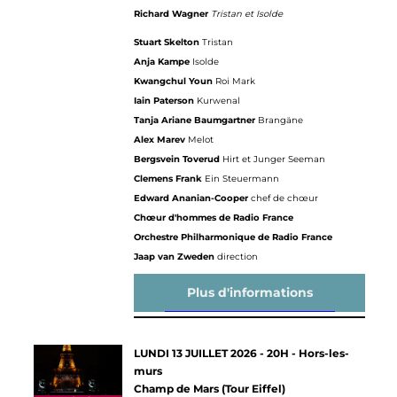
Richard Wagner
Tristan et Isolde
Stuart Skelton
Tristan
Anja Kampe
Isolde
Kwangchul Youn
Roi Mark
Iain Paterson
Kurwenal
Tanja Ariane Baumgartner
Brangäne
Alex Marev
Melot
Bergsvein Toverud
Hirt et Junger Seeman
Clemens Frank
Ein Steuermann
Edward Ananian-Cooper
chef de chœur
Chœur d'hommes de Radio France
Orchestre Philharmonique de Radio France
Jaap van Zweden
direction
Plus d'informations
LUNDI 13 JUILLET 2026 - 20H - Hors-les-
murs
Champ de Mars (Tour Eiffel)