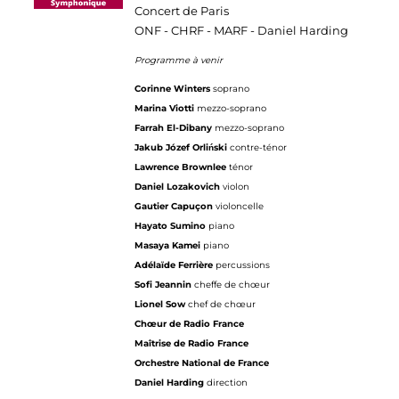
Concert de Paris
ONF - CHRF - MARF - Daniel Harding
Programme à venir
Corinne Winters
soprano
Marina Viotti
mezzo-soprano
Farrah El-Dibany
mezzo-soprano
Jakub Józef Orliński
contre-ténor
Lawrence Brownlee
ténor
Daniel Lozakovich
violon
Gautier Capuçon
violoncelle
Hayato Sumino
piano
Masaya Kamei
piano
Adélaïde Ferrière
percussions
Sofi Jeannin
cheffe de chœur
Lionel Sow
chef de chœur
Chœur de Radio France
Maîtrise de Radio France
Orchestre National de France
Daniel Harding
direction