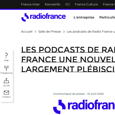
Menu-header
France Inter
franceinfo
ICI
France Culture
France
Accès direct :
Menu principal
Contenu
Menu principal
L'entreprise
Particuli
Accueil
Salle de Presse
Les podcasts de Radio France un
Les podcasts de Ra
France une nouvel
Aide
largement plébiscit
Fréquences
Accès
Communiqué de presse - 10 avril 2025
Contact