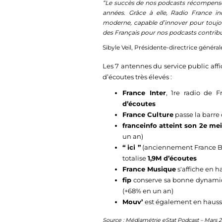
“Le succès de nos podcasts récompense 
années. Grâce à elle, Radio France in
moderne, capable d’innover pour toujour
des Français pour nos podcasts contribue
Sibyle Veil, Présidente-directrice généra
Les 7 antennes du service public affi
d’écoutes très élevés :
France Inter
, 1re radio de 
d’écoutes
France Culture
passe la barre
franceinfo atteint son 2e mei
un an)
“ ici ”
(anciennement France B
totalise
1,9M d’écoutes
France Musique
s'affiche en 
fip
conserve sa bonne dynamiq
(+68% en un an)
Mouv’
est également en hauss
Source : Médiamétrie eStat Podcast – Mars 