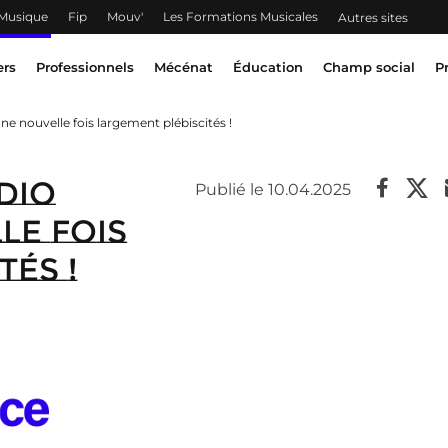
 Musique
Fip
Mouv'
Les Formations Musicales
Autres sites
ers
Professionnels
Mécénat
Éducation
Champ social
P
e nouvelle fois largement plébiscités !
dio
Publié le 10.04.2025
le fois
és !