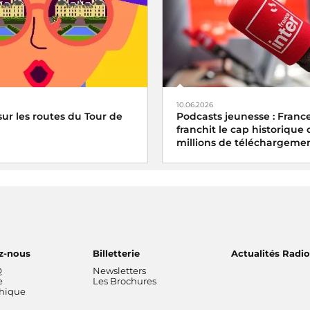
10.06.2026
sur les routes du Tour de
Podcasts jeunesse : France
franchit le cap historique
millions de téléchargemen
z-nous
Billetterie
Actualités Radi
Q
Newsletters
e
Les Brochures
thique