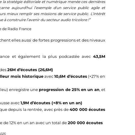
la stratégie éditoriale et numérique menée ces dernières
carne aujourd'hui l’exemple d'un service public agile et
s mieux remplir ses missions de service public. L’intérêt
 à construire l’avenir du secteur audio tricolore !”
le de Radio France
chent elles aussi de fortes progressions et des niveaux
France et également la plus podcastée avec
43,5M
 des
26M d’écoutes (26,6M)
lleur mois historique
avec
10,6M d’écoutes
(+27% en
leu) enregistre une
progression de 25% en un an
, et
hausse avec
1,9M d’écoutes (+8% en un an)
ue depuis la rentrée, avec près de
400 000 écoutes
e de 12% en un an avec un total de
200 000 écoutes
2025