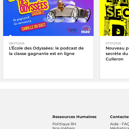
08.07.2026
07.07.2026
L’École des Odyssées : le podcast de
Nouveau pod
la classe gagnante est en ligne
secrète du
Culleron
Ressources Humaines
Contacte
Politique RH
Aide - FA
Nos métiers
Médiatric