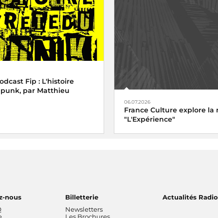
cast Fip : L'histoire
 punk, par Matthieu
06.07.2026
France Culture explore la 
"L'Expérience"
z-nous
Billetterie
Actualités Radi
Q
Newsletters
e
Les Brochures