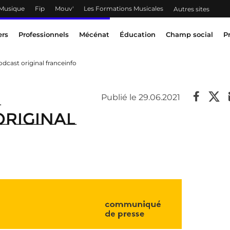
 Musique
Fip
Mouv'
Les Formations Musicales
Autres sites
ers
Professionnels
Mécénat
Éducation
Champ social
P
odcast original franceinfo
:
Publié le 29.06.2021
riginal