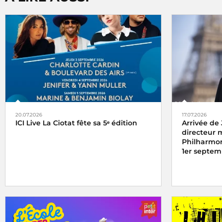
20.07.2026
17.07.2026
ICI Live La Ciotat fête sa 5ᵉ édition
Arrivée de
directeur 
Philharmon
1er septem