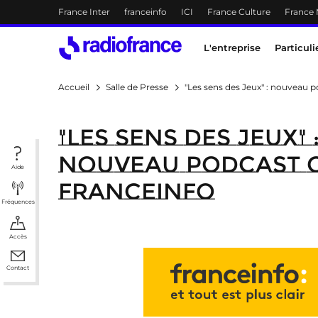
Menu-header
France Inter
franceinfo
ICI
France Culture
France
Accès direct :
Menu principal
Contenu
Menu principal
L'entreprise
Particuli
Accueil
Salle de Presse
"Les sens des Jeux" : nouveau p
"Les sens des Jeux" 
nouveau podcast o
Aide
franceinfo
Fréquences
Accès
Contact