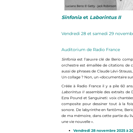
Sinfonia
et
Laborintus II
Vendredi 28 et samedi 29 novemb
Auditorium de Radio France
Sinfonia
est l’œuvre clé de Berio comp
orchestre est émaillée de
citations de 
aussi de phrases de Claude Lévi-Straus
Un collage ? Non, un «documentaire sur 
Créée à Radio France il y a pile 60 ans
Laborintus II
assemble des extraits de Da
Ezra Pound et Sanguineti: voix chantées,
composite pour dessiner tout à la fo
sonore. De labyrinthe en fantôme, Berio
de ma mémoire, dans cette partie du l
une vie nouvelle ».
Vendredi 28 novembre 2025
à 2