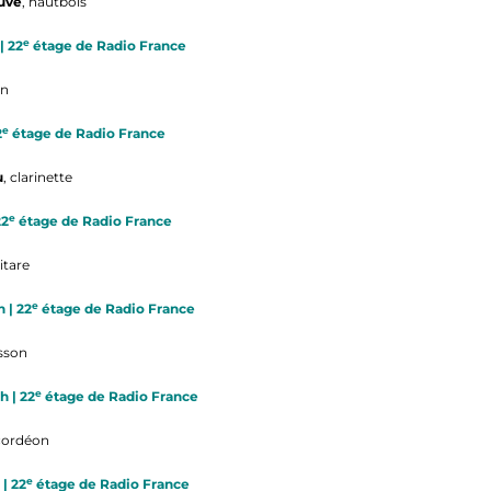
uve
, hautbois
e
| 22
étage de Radio France
on
e
2
étage de Radio France
u
, clarinette
e
22
étage de Radio France
itare
e
 | 22
étage de Radio France
asson
e
 | 22
étage de Radio France
cordéon
e
| 22
étage de Radio France