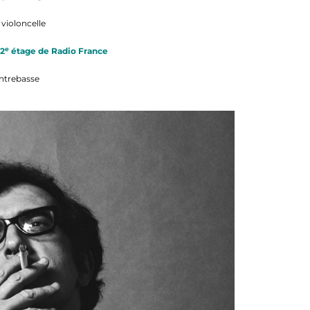
, violoncelle
e
22
étage de Radio France
ontrebasse