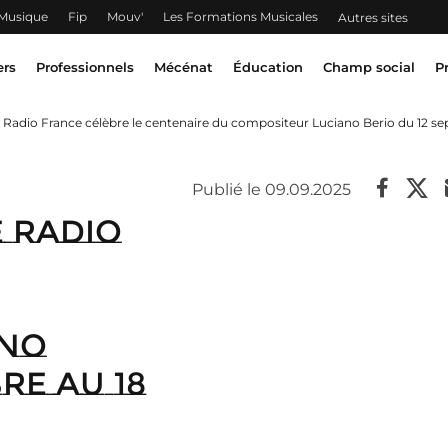
 Musique
Fip
Mouv'
Les Formations Musicales
Autres sites
ers
Professionnels
Mécénat
Éducation
Champ social
P
 Radio France célèbre le centenaire du compositeur Luciano Berio du 12 
Publié le 09.09.2025
 Radio
ano
re au 18