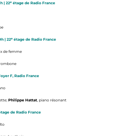
e
h | 22
étage de Radio France
pe
e
h | 22
étage de Radio France
oix de femme
trombone
Foyer F, Radio France
iano
ette;
Philippe Hattat
, piano résonant
tage de Radio France
alto