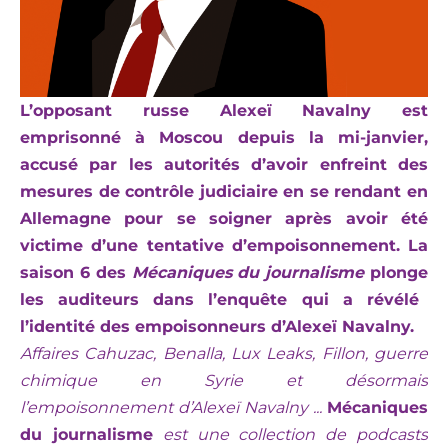
L’opposant russe Alexe
ï
Navalny
est
emprisonné à Moscou depuis la mi-janvier,
accusé par les autorités
d’avoir enfreint des
mesures de contrôle judiciaire en se rendant en
Allemagne pour se soigner
après avoir été
victime d’une tentative d’
empoisonnement
. L
a
saison 6 des
Mécaniques du journalisme
plonge
les auditeurs
dans
l’enquête qui a
révélé
l’identité
des empoisonneurs d’Alexeï
Navalny
.
Affaires Cahuzac,
Benalla
, Lux
Leaks
,
Fillon
,
guerre
chimique en Syrie
et désormais
l’empoisonnement d’Alexeï
Navalny
...
Mécaniques
du journalisme
est
une collection de podcasts