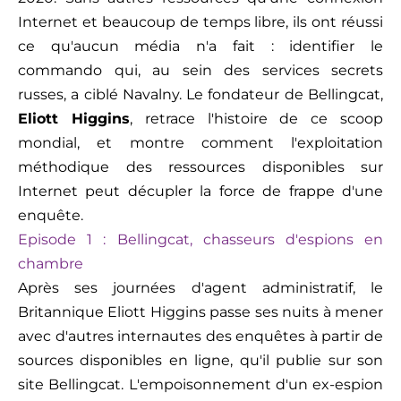
Internet et beaucoup de temps libre, ils ont réussi
ce qu'aucun média n'
a
fait
: identifier le
commando qui, au sein des services secrets
russes, a ciblé
Navalny
. Le fondateur de
Bellingcat
,
Eliott Higgins
, retrace l'histoire de ce scoop
mondial, et montre comment l'exploitation
méthodique des ressources disponibles sur
Internet peut décupler la force de frappe d'une
enquête.
Episode 1 :
Belling
c
at
, chasseurs d'espions en
chambre
Après ses journées d'agent administratif, le
B
ritannique Eliott Higgins passe ses nuits à mener
avec d'autres internautes des enquêtes à partir de
sources disponible
s
en ligne, qu'il publie sur son
site
Belling
c
at
. L'empoisonnement d'un ex-espion