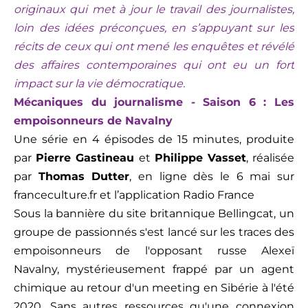
originaux qui met à jour le travail des journalistes,
loin des idées préconçues, en s’appuyant sur les
récits de ceux qui ont mené les enquêtes et révélé
des affaires contemporaines qui ont eu un fort
impact sur la vie démocratique.
Mécaniques du journalisme - Saison 6 :
Les
empoisonneurs de
Navalny
Une série en 4 épisodes de 15 minutes, produite
par
Pierre
Gastineau
et
Philippe Vasset
,
réalisée
par
Thomas
Dutter
, en ligne dès le
6 mai
sur
franceculture
.
fr
et l’application Radio France
Sous la bannière du site britannique
Bellingcat
, un
groupe de passionnés s'est lancé sur les traces des
empoisonneurs de l'opposant russe Alexeï
Navalny
, mystérieusement frappé par
un agent
chimique au retour d'un meeting en Sibérie à l'été
2020. Sans autres ressources qu'une connexion