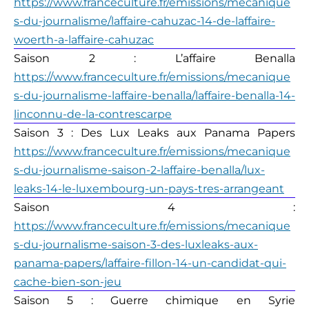
https://www.franceculture.fr/emissions/mecanique
s-du-journalisme/laffaire-cahuzac-14-de-laffaire-
woerth-a-laffaire-cahuzac
Saison 2 : L’affaire
Benalla
https://www.franceculture.fr/emissions/mecanique
s-du-journalisme-laffaire-benalla/laffaire-benalla-14-
linconnu-de-la-contrescarpe
Saison 3 : Des Lux
Leaks
aux Panama Papers
https://www.franceculture.fr/emissions/mecanique
s-du-journalisme-saison-2-laffaire-benalla/lux-
leaks-14-le-luxembourg-un-pays-tres-arrangeant
Saison 4 :
https://www.franceculture.fr/emissions/mecanique
s-du-journalisme-saison-3-des-luxleaks-aux-
panama-papers/laffaire-fillon-14-un-candidat-qui-
cache-bien-son-jeu
Saison 5
:
Guerre chimique en Syrie