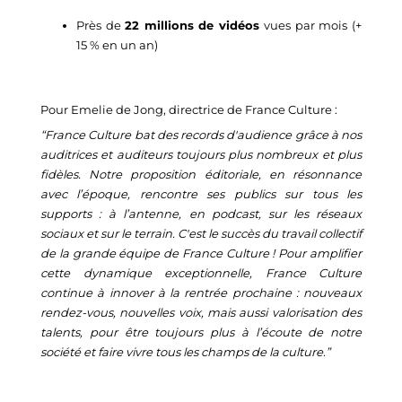
Près de 
22
 millions
 de vidéos 
vues par mois (+
15
% en un an)
Pour Emelie de Jong, directrice de France Culture :
“
France Culture bat des records d'audience grâce à nos 
auditrices et auditeurs toujours 
plus
 nombreux et plus 
fidèles
.
N
o
tre proposition éditoriale,
 en résonnance 
avec l’époque
,
r
e
n
c
o
n
t
r
e
ses p
ublic
s
sur tous les 
supports : à l’antenne, en podcast, sur les réseaux 
sociaux et sur le terrain
. C'est le succès du
travail collectif 
de la grande équipe de France Culture
 !
Pour amplifier 
cette dynamique exceptionnelle, France Culture 
continue à innover 
à
 la rent
r
é
e pr
o
chai
n
e 
: 
nouveaux 
rendez-vous, nouvelles 
voi
x
,
ma
is aussi valorisation des 
talents, pour 
être toujours plus à l’écoute de 
notre 
société
 et faire vivre tous les champs de la culture
.
”