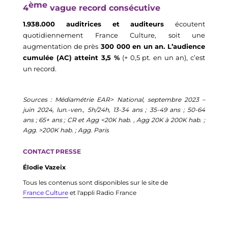
ème
4
vague record consécutive
1
.
938
.
000 auditr
ice
s 
et auditeurs 
éco
ut
ent
quotidien
nement France
 Culture
, soit une 
augmentation de près
 300 000 en un an
.
L’audience 
cumulée (AC) atteint 3,5 
% 
(
+ 0,5 pt. 
e
n
 un an), c’est 
u
n
 record
.
Source
s :
Médiamétrie EAR> National, septembre 2023 – 
juin 2024, lun.-ven., 5h/24h, 13-34 ans ; 35-49 ans ; 50-64 
ans ; 65+ ans ; CR et 
Agg
 <20K 
hab. ,
Agg
 20K à 200K hab. ; 
Agg
. >200K hab. ; 
Agg
. Paris
CONTACT PRESSE
Élodie Vazeix
Tous les contenus sont disponibles sur le site de
France Culture
et l'appli Radio France