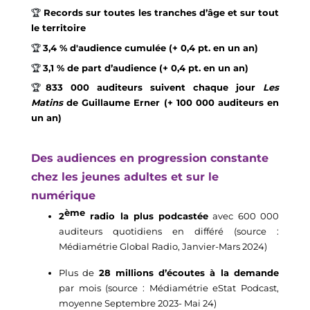
🏆
Records sur toutes les tranches d’âge et sur tout 
le territoire
🏆 
3,4
% d'
audience 
cumulée
 (+
0,4 pt.
e
n
 un an
) 
🏆 
3,1
 % de part d’audience 
(+
0,4 pt
.
en
 un an)
🏆
833
 000 auditeurs suivent chaque jour 
L
es 
Matins
 de Guillaume
Erner
(+ 
100
 000 
aud
iteurs
en
un 
an) 
Des audiences 
en progression constante
chez les 
jeunes
 adultes et sur le 
numérique
ème 
2
radio la plus podcastée
 avec 600 000 
auditeurs quotidiens en différé (source : 
Médiamétrie Global Radio, Janvier-Mars 2024)
Plus de 
28
 millions 
d’écoutes à la demande
par mois (source : Médiamétrie 
eStat
 Podcast, 
moyenne 
Septembre
 2023- Mai 24)