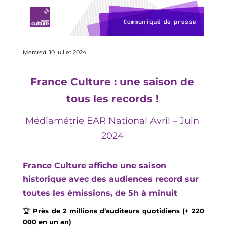
Mercredi 10 juillet 2024
France Culture : 
un
e 
saison 
de 
tous les records !
Médiamétrie EAR National 
Avril
 – Juin 
2024
France Culture affiche une saison 
historique avec des 
audiences
record sur 
toutes les émissions
,
 de 5h à minuit
🏆
P
rès de 2 millions d’
auditeurs quotidiens (+
220 
000 
en
 un
 an
) 