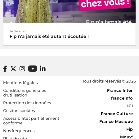
14.04.2026
Fip n'a jamais été autant écoutée !
Footer bottom
Tous droits réservés © 2026
Mentions légales
[RDF] Pied de page - Mobile
Conditions générales
France Inter
d'utilisation
franceinfo
Protection des données
ICI
Gestion cookies
France Culture
Accessibilité : partiellement
France Musique
conforme
Fip
Nos fréquences
Mouv'
Plan du site