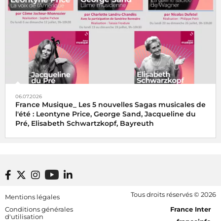
06.07.2026
France Musique_ Les 5 nouvelles Sagas musicales de
l'été : Leontyne Price, George Sand, Jacqueline du
Pré, Elisabeth Schwartzkopf, Bayreuth
Footer bottom
Tous droits réservés © 2026
Mentions légales
[RDF] Pied de page - Mobile
Conditions générales
France Inter
d'utilisation