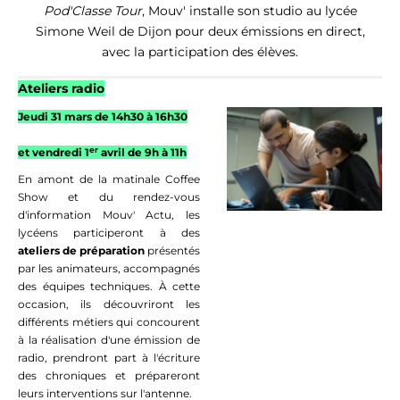
Pod'Classe Tour
,
Mouv' installe son studio au lycée
Simone Weil de Dijon pour deux émissions en direct,
avec la participation des élèves.
Ateliers radio
Jeudi 31 mars de 14h30 à 16h30
er
et vendredi 1
avril de 9h à 11h
En amont de la matinale Coffee
Show et du rendez-vous
d'information
Mouv
' Actu, l
es
lycéens participeront à des
ateliers
de préparation
présentés
par les animateurs,
accompagnés
des équipes techniques.
À
cet
te
occasion, ils découvriront les
différents métiers qui
concourent
à la réalisation d'une émission de
radio,
prendront part à l'écriture
des chroniques et
prépareront
leurs interventions sur l'antenne.