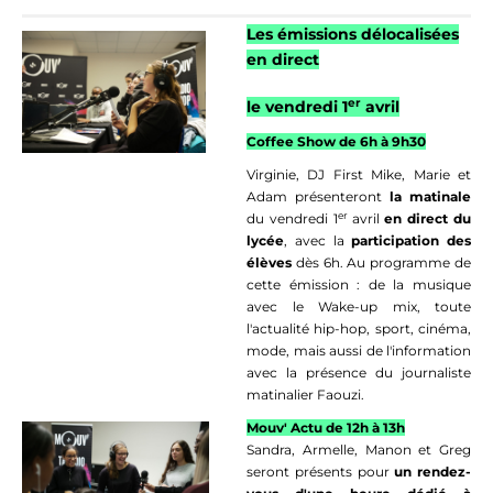
Les émissions délocalisées
en direct
er
le vendredi 1
avril
Coffee Show de 6h à 9h30
Virginie, DJ First Mike, Marie et
Adam
présenteront
la matinale
er
du vendredi 1
avril
en direct du
lycée
, avec la
participation des
élèves
dès 6h. Au programme de
cette émission : de la musique
avec le
Wake-up
mix, toute
l'actualité hip-hop, sport, cinéma,
mode, mais aussi de l'information
avec la présence du journaliste
matinalier Faouzi.
Mouv' Actu de 12h à 13h
Sandra, Armelle, Manon et Greg
seront présents pour
un rendez-