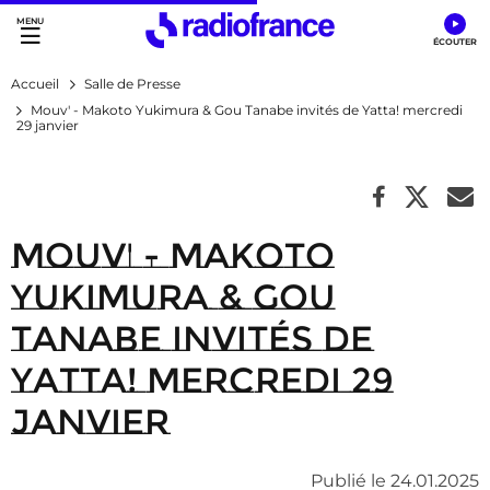
Accès direct :
Menu principal
Contenu
Accueil
Salle de Presse
Mouv' - Makoto Yukimura & Gou Tanabe invités de Yatta! mercredi
29 janvier
Mouv' - Makoto
Yukimura & Gou
Tanabe invités de
Yatta! mercredi 29
janvier
Publié le 24.01.2025