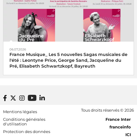
06.07.2026
France Musique_ Les 5 nouvelles Sagas musicales de
l'été : Leontyne Price, George Sand, Jacqueline du
Pré, Elisabeth Schwartzkopf, Bayreuth
Footer bottom
Tous droits réservés © 2026
Mentions légales
[RDF] Pied de page - Mobile
Conditions générales
France Inter
d'utilisation
franceinfo
Protection des données
ICI