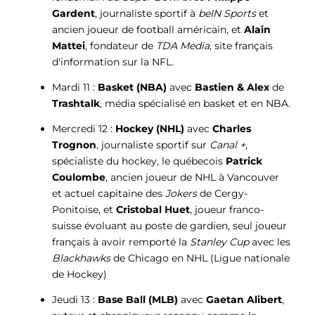
Gardent
, journaliste sportif à
beIN Sports
et
ancien joueur de football américain, et
Alain
Mattei
, fondateur de
TDA Media
, site français
d'information sur la NFL.
Mardi 11 :
Basket (NBA)
avec
Bastien & Alex
de
Trashtalk
, média spécialisé en basket et en NBA.
Mercredi 12 :
Hockey
(NHL)
avec
Charles
Trognon
, journaliste sportif sur
Canal +
,
spécialiste du hockey, le québecois
Patrick
Coulombe
,
ancien joueur de NHL à Vancouver
et actuel capitaine des
Jokers
de Cergy-
Ponitoise, et
Cristobal Huet
, joueur franco-
suisse évoluant au poste de gardien, seul joueur
français à avoir remporté la
Stanley Cup
avec les
Blackhawks
de Chicago en NHL (Ligue nationale
de Hockey)
Jeudi 13 :
Base Ball (MLB)
avec
Gaetan Alibert
,