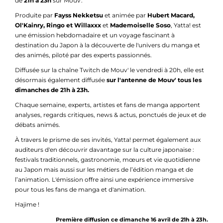
de
21h à 23h
sur Mouv'.
Produite par
Fayss Nekketsu
et animée par
Hubert Macard,
Ol'Kainry, Ringo et Willaxxx
et
Mademoiselle Soso
, Yatta! est
une émission hebdomadaire et un voyage fascinant à
destination du Japon à la découverte de l'univers du manga et
des animés, piloté par des experts passionnés.
Diffusée sur la chaîne Twitch de Mouv' le vendredi à 20h, elle est
désormais également diffusée
sur l'antenne de Mouv' tous les
dimanches de 21h à 23h.
Chaque semaine, experts, artistes et fans de manga apportent
analyses, regards critiques, news & actus, ponctués de jeux et de
débats animés.
À travers le prisme de ses invités, Yatta! permet également aux
auditeurs d'en découvrir davantage sur la culture japonaise :
festivals traditionnels, gastronomie, mœurs et vie quotidienne
au Japon mais aussi sur les métiers de l’édition manga et de
l’animation. L'émission offre ainsi une expérience immersive
pour tous les fans de manga et d'animation.
Hajime !
Première di
ffusion ce dimanche 16 avril de 21h à 23h.