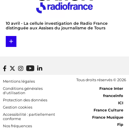
10 avril
- La cellule investigation de Radio France
distinguée aux Assises du journalisme de Tours
+
Footer bottom
Tous droits réservés © 2026
Mentions légales
[RDF] Pied de page - Mobile
Conditions générales
France Inter
d'utilisation
franceinfo
Protection des données
ICI
Gestion cookies
France Culture
Accessibilité : partiellement
France Musique
conforme
Fip
Nos fréquences