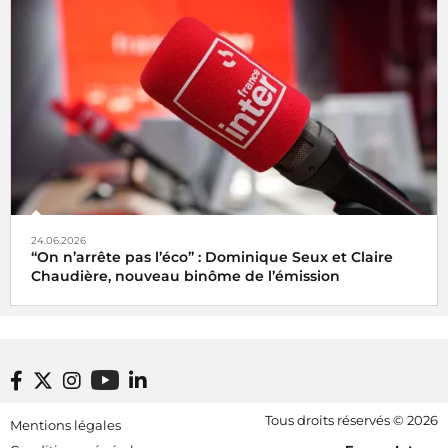
24.06.2026
“On n’arrête pas l’éco” : Dominique Seux et Claire
Chaudière, nouveau binôme de l’émission
Footer bottom
Tous droits réservés © 2026
Mentions légales
[RDF] Pied de page - Mobile