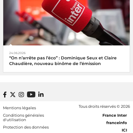
24.06.2026
“On n’arrête pas l’éco” : Dominique Seux et Claire
Chaudière, nouveau binôme de l’émission
Footer bottom
Tous droits réservés © 2026
Mentions légales
[RDF] Pied de page - Mobile
Conditions générales
France Inter
d'utilisation
franceinfo
Protection des données
ICI