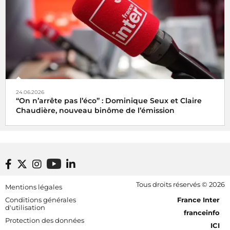
24.06.2026
“On n’arrête pas l’éco” : Dominique Seux et Claire
Chaudière, nouveau binôme de l’émission
Footer bottom
Tous droits réservés © 2026
Mentions légales
[RDF] Pied de page - Mobile
Conditions générales
France Inter
d'utilisation
franceinfo
Protection des données
ICI