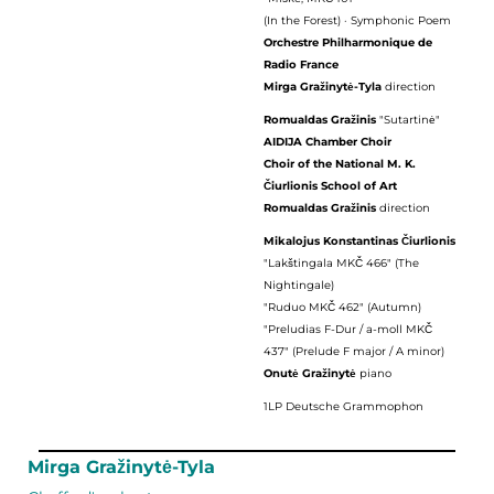
(In the Forest) · Symphonic Poem
Orchestre Philharmonique de
Radio France
Mirga Gražinytė-Tyla
direction
Romualdas Gražinis
"Sutartinė"
AIDIJA Chamber Choir
Choir of the National M. K.
Čiurlionis School of Art
Romualdas Gražinis
direction
Mikalojus Konstantinas Čiurlionis
"Lakštingala MKČ 466" (The
Nightingale)
"Ruduo MKČ 462" (Autumn)
"Preludias F-Dur / a-moll MKČ
437" (Prelude F major / A minor)
Onutė Gražinytė
piano
1LP Deutsche Grammophon
Mirga Gražinytė-Tyla