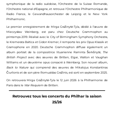
symphonique de la radio suédoise, l'Orchestre de la Suisse Romande,
l'Orchestre national d'Espagne, et retrouve l'Orchestre Philharmonique de
Radio France, le Gewandhausorchester de Leipzig et le New York
Philharmonic.
Le premier enregistrement de Mirga Gražinytė-Tyla, dédié à l’œuvre de
Mieczysław Weinberg, est paru chez Deutsche Grammophon au
printemps 2019. Réalisé avec le City of Birmingham Symphony Orchestra,
le Kremerata Baltica et Gidon Kremer, il remporte les prix Opus Klassik et
Gramophone en 2020. Deutsche Grammophon diffuse également un
album portrait de la compositrice lituanienne Raminta Šerkšnytė,
The
British Project
avec des œuvres de Britten, Elgar, Walton et Vaughan
Williams et un deuxième opus consacré à Weinberg. Son nouvel album,
Back to Nature
qui comprend des œuvres de Mikalojus Konstantinas
Čiurlionis et de son père Romualdas Gražinis, est sorti en septembre 2025.
On retrouvera Mirga Gražinytė-Tyla le 12 juin 2026 à la Philharmonie de
Paris dans le
War Requiem
de Britten.
Retrouvez tous les concerts du Philhar la saison
25/26