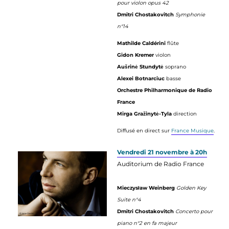
pour violon opus 42
Dmitri Chostakovitch
Symphonie
n°14
Mathilde Caldérini
flûte
Gidon Kremer
violon
Aušrinė Stundytė
soprano
Alexei Botnarciuc
basse
Orchestre Philharmonique de Radio
France
Mirga Gražinytė-Tyla
direction
Diffusé en direct sur
France Musique
.
Vendredi 21 novembre à 20h
Auditorium de Radio France
Mieczysław Weinberg
Golden Key
Suite n°4
Dmitri Chostakovitch
Concerto pour
piano n°2 en fa majeur