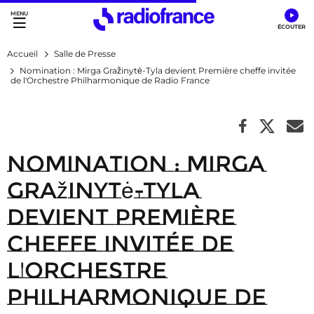
Accès direct :
Menu principal
Contenu
Accueil
Salle de Presse
Nomination : Mirga Gražinytė-Tyla devient Première cheffe invitée
de l'Orchestre Philharmonique de Radio France
Nomination : Mirga
Gražinytė-Tyla
devient Première
cheffe invitée de
l'Orchestre
Philharmonique de