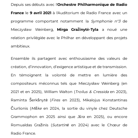
Depuis ses débuts avec l'
Orchestre Philharmonique de Radio
France
le
9 avril 2021
à l'Auditorium de Radio France avec un
programme comportant notamment la
Symphonie n°3
de
Mieczysław Weinberg
,
Mirga Gražinytė-Tyla
a noué une
relation privilégiée avec le Philhar en développant des
projets
ambitieux.
Ensemble ils partagent avec enthousiasme des valeurs de
création, d’innovation, d’exigence artistique et de transmission.
En témoignent la volonté de mettre en lumière des
compositeurs méconnus tels que Mieczysław Weinberg (en
2021 et en 2025), William Walton (
Troilus & Cressida
en 2023),
Raminta Šerkšnytė (
Fires
en 2023), Mikalojus Konstantinas
Čiurlionis (
Miške
en 2024, la sortie du vinyle chez Deutsche
Grammophon en 2025 ainsi que
Jūra
en 2025), ou encore
Romualdas Gražinis (
Sutartinė
en 2024) avec le Chœur de
Radio France.