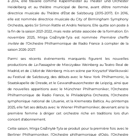
à 2014, elle travaille comme Kapellmeister au Theater und Orchester
Heidelberg et au théâtre municipal de Berne, avant d'être nommée
directrice musicale du Théâtre d’État de Salzbourg (2015-2017). En 2016,
elle est nommée directrice musicale du City of Birmingham Symphony
Orchestra, après Sir Simon Rattle et Andris Nelsons. Elle quitte son poste à
la fin de la saison 2021-2022, mais reste artiste associée de la formation. En
novembre 2025, Mirga Gražinytė-Tyla est nommée
Première cheffe
invitée
de l’Orchestre Philharmonique de Radio France à compter de la
saison 2026-2027.
Parmi ses récents événements marquants figurent les nouvelles
productions de
La Passagère
de Mieczysław Weinberg au Teatro Real de
Madrid, et de
L'Idiot
de Weinberg mis en scène par Krzysztof Warlikowski
au Festival de Salzbourg, des débuts avec le New York Philharmonic, la
Staatskapelle de Dresde, et le Gewandhausorchester de Leipzig, ainsi que
de nouvelles apparitions avec le Münchner Philharmoniker, l'Orchestre
Philharmonique de Radio France, le Philadelphia Orchestra, l'Orchestre
symphonique national de Lituanie, et la Kremerata Baltica. Au printemps
2025, elle fait ses débuts avec le Wiener Philharmoniker, devenant ainsi la
première femme à diriger cet orchestre riche en traditions lors d'un
concert d'abonnement.
Cette saison, Mirga Gražinytė-Tyla se produit pour la première fois avec le
Berliner Philharmoniker, l’Orchestre philharmonique d'Oslo, l’Orchestre