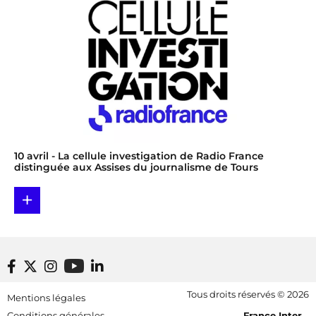
10 avril
- La cellule investigation de Radio France
distinguée aux Assises du journalisme de Tours
+
Footer bottom
Tous droits réservés © 2026
Mentions légales
[RDF] Pied de page - Mobile
Conditions générales
France Inter