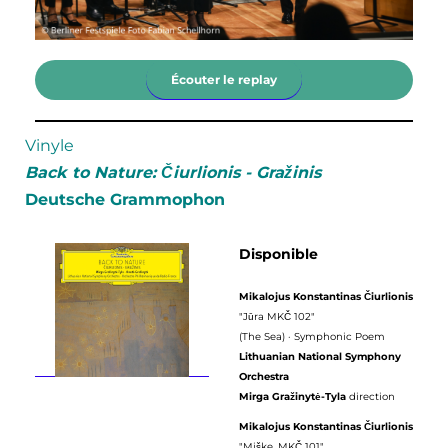
Écouter le replay
Vinyle
Back to Nature: Čiurlionis - Gražinis
Deutsche Grammophon
Disponible
Mikalojus Konstantinas Čiurlionis
"Jūra MKČ 102"
(The Sea) · Symphonic Poem
Lithuanian National Symphony
Orchestra
Mirga Gražinytė-Tyla
direction
Mikalojus Konstantinas Čiurlionis
"Miške, MKČ 101"