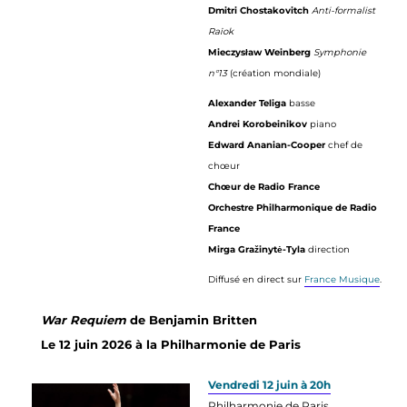
Dmitri Chostakovitch
Anti-formalist
Raïok
Mieczysław Weinberg
Symphonie
n°13
(création mondiale)
Alexander Teliga
basse
Andrei Korobeinikov
piano
Edward Ananian-Cooper
chef de
chœur
Chœur de Radio France
Orchestre Philharmonique de Radio
France
Mirga Gražinytė-Tyla
direction
Diffusé en direct sur
France Musique
.
War Requiem
de Benjamin Britten
Le 12 juin 2026 à la Philharmonie de Paris
Vendredi 12 juin à 20h
Philharmonie de Paris