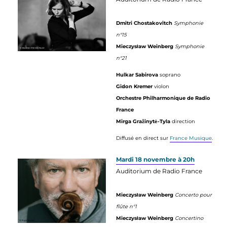
Dmitri Chostakovitch
Symphonie
n°15
Mieczysław Weinberg
Symphonie
n°21
Hulkar Sabirova
soprano
Gidon Kremer
violon
Orchestre Philharmonique de Radio
France
Mirga Gražinytė-Tyla
direction
Diffusé en direct sur
France Musique
.
Mardi 18 novembre à 20h
Auditorium de Radio France
Mieczysław Weinberg
Concerto pour
flûte n°1
Mieczysław Weinberg
Concertino