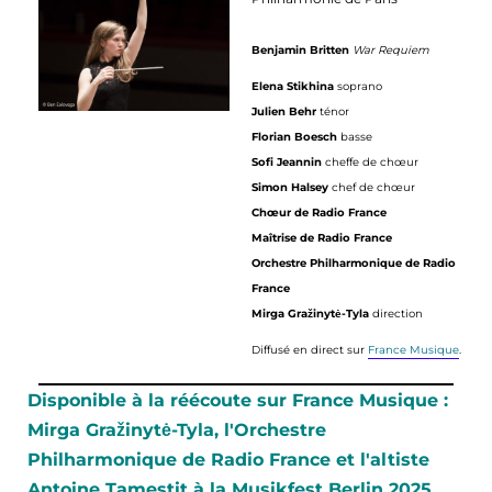
Benjamin Britten
War Requiem
Elena Stikhina
soprano
Julien Behr
ténor
Florian Boesch
basse
Sofi Jeannin
cheffe de chœur
Simon Halsey
chef de chœur
Chœur de Radio France
Maîtrise de Radio France
Orchestre Philharmonique de Radio
France
Mirga Gražinytė-Tyla
direction
Diffusé en direct sur
France Musique
.
Disponible à la réécoute sur France Musique :
Mirga Gražinytė-Tyla, l'Orchestre
Philharmonique de Radio France et l'altiste
Antoine Tamestit à la Musikfest Berlin 2025