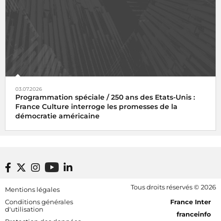
03.07.2026
Programmation spéciale / 250 ans des Etats-Unis :
France Culture interroge les promesses de la
démocratie américaine
Footer bottom
Tous droits réservés © 2026
Mentions légales
[RDF] Pied de page - Mobile
Conditions générales
France Inter
d'utilisation
franceinfo