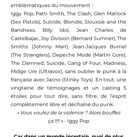
emblématiques du mouvement :
Iggy Pop, Patti Smith, The Clash, Glen Matlock
(Sex Pistols), Suicide, Blondie, Siouxsie and the
Banshees, Billy Idol, Jean Charles de
Castelbajac, Joy Division (Bernard Sumner), The
Smiths (Johnny Marr), Jean-Jacques Burnel
(The Stranglers), Depeche Mode (Martin Gore),
The Damned, Suicide, Gang of Four, Madness,
Midge Ure (Ultravox), sans oublier le punk à la
française avec Jacno (Stinky Toys). En tout, une
vingtaine de témoignages et un casting 5
étoiles pour tout dire, sans filtre, de l’esprit
complètement libre et déchaîné du punk.
« Vous voulez de la violence ? Alors bouffez
ça !!!! »
- Iggy Pop
Car dans un monde incertain, quoi de plus