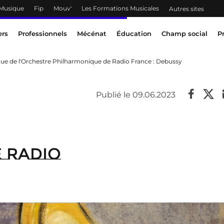
 Musique
Fip
Mouv'
Les Formations Musicales
Autres sites
ers
Professionnels
Mécénat
Éducation
Champ social
P
que de l'Orchestre Philharmonique de Radio France : Debussy
Publié le 09.06.2023
 Radio