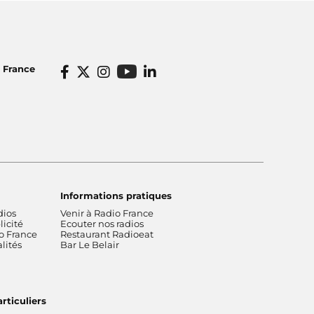
o France
Informations pratiques
dios
Venir à Radio France
icité
Ecouter nos radios
o France
Restaurant Radioeat
lités
Bar Le Belair
rticuliers