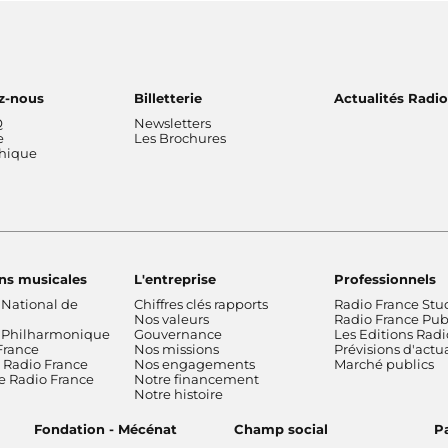
z-nous
Billetterie
Actualités Radi
Q
Newsletters
e
Les Brochures
thique
ns musicales
L'entreprise
Professionnels
 National de
Chiffres clés rapports
Radio France Stu
Nos valeurs
Radio France Publ
 Philharmonique
Gouvernance
Les Editions Radi
France
Nos missions
Prévisions d'actua
Radio France
Nos engagements
Marché publics
de Radio France
Notre financement
Notre histoire
Fondation - Mécénat
Champ social
Pa