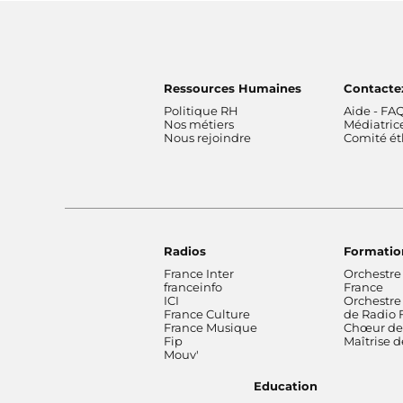
Ressources Humaines
Contacte
Politique RH
Aide - FA
Nos métiers
Médiatric
Nous rejoindre
Comité é
Radios
Formatio
France Inter
Orchestre
franceinfo
France
ICI
Orchestre
France Culture
de Radio 
France Musique
Chœur de 
Fip
Maîtrise 
Mouv'
Education