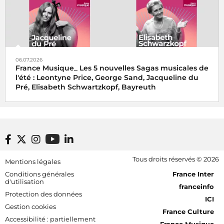
06.07.2026
France Musique_ Les 5 nouvelles Sagas musicales de
l'été : Leontyne Price, George Sand, Jacqueline du
Pré, Elisabeth Schwartzkopf, Bayreuth
Footer bottom
Tous droits réservés © 2026
Mentions légales
[RDF] Pied de page - Mobile
Conditions générales
France Inter
d'utilisation
franceinfo
Protection des données
ICI
Gestion cookies
France Culture
Accessibilité : partiellement