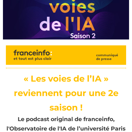
«
Les v
oies de l’IA
»
revien
nen
t
pour une 2e
saison !
Le p
odcast original
de
franceinfo,
l'Observatoire de l'
IA
de l’
u
niversité Paris