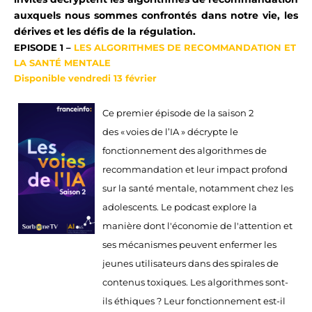
au
x
quel
s
nous sommes confrontés dans notre vie
,
les
dérives et les défis de la régulation
.
EPISODE 1 –
LES ALGORITHMES DE RECOMMANDATION ET
LA SANTÉ MENTALE
Disponible vendredi 13 février
Ce premier épisode de la saison 2
des «
v
oi
es
de l’IA »
décrypte le
fonctionnement des algorithmes de
recommandation et leur impact profond
sur la santé mentale, notamment chez les
adolescents.
Le podcast explore la
manière
dont
l'économie de l'attention et
s
es mécanismes
peuvent enfermer les
jeunes utilisateurs dans des spirales de
contenus toxiques
.
Les algorithmes sont-
ils éthiques ? Leur fonctionnement est-il