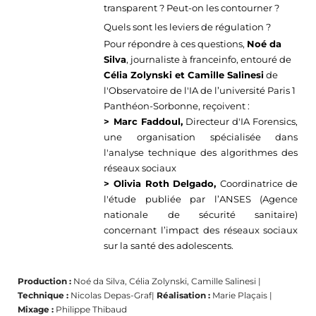
transparent ? Peut-on les contourner ?
Quels sont les leviers de régulation ?
Pour répondre à ces questions,
Noé da
Silva
,
journaliste à franceinfo,
entouré de
Célia Zolynski
et Camille
Salinesi
de
l'Observatoire de l'IA
de l’u
niversité Paris 1
Panthéon-Sorbonne, reçoivent
:
>
Marc
Faddoul
,
Directeur d'IA
Forensics
,
une organisation spécialisée dans
l'analyse technique des algorithmes des
réseaux sociaux
> Olivia Roth Delgado,
Coordinatrice de
l'étude publiée par l’ANSES (Agence
nationale de sécurité sanitaire)
concernant l’impact des réseaux sociaux
sur la santé des adolescents.
Production :
Noé
d
a Silva
,
Célia
Zolynski
, Camille
Salinesi
|
Technique :
Nicolas
Depas
-Graf
|
Réalisation :
Marie Plaçais |
Mixage :
Philippe Thibaud