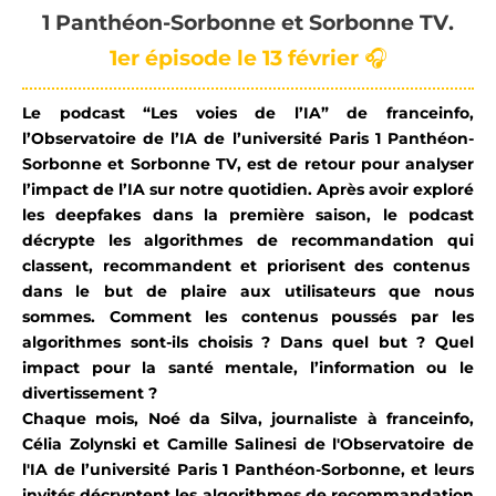
1 Panthéon-
Sorbonne
et Sorbonne TV
.
1er épisode
le
13
février
🎧
Le podcast “Les
v
oies de l’IA” de
franceinfo,
l’Observatoire de l’IA de l’
u
niversité Paris 1 Panthéon-
Sorbonne et Sorbonne TV
,
est de retour
pour
analyse
r
l’impact de l’IA sur notre quotidien.
Après avoir exploré
les
deepfakes
dans la première saison, le podcast
décrypte les algorithmes d
e recommandation
qui
classent, recommandent et priorisent des contenus
dans le but de plaire aux
utilisateurs que nous
sommes.
Comment les contenus poussés par les
algorithmes sont-ils choisis ? Dans quel but ?
Quel
impact pour la santé mentale
,
l’informatio
n
ou l
e
divertissement ?
Chaque mois,
Noé
d
a Silva
, journaliste à franceinfo
,
Célia
Zolynski
et Camille
Salinesi
de l'Observatoire de
l'IA
de l’u
niversité Paris 1 Panthéon-Sorbonne, et
leurs
invités
décryptent
les algorithmes d
e recommandation