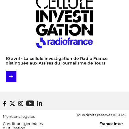
10 avril
- La cellule investigation de Radio France
distinguée aux Assises du journalisme de Tours
+
Footer bottom
Tous droits réservés © 2026
Mentions légales
[RDF] Pied de page - Mobile
Conditions générales
France Inter
d'utilisation