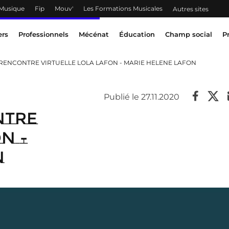
 Musique
Fip
Mouv'
Les Formations Musicales
Autres sites
ers
Professionnels
Mécénat
Éducation
Champ social
P
s / RENCONTRE VIRTUELLE LOLA LAFON - MARIE HELENE LAFON
Publié le 27.11.2020
NTRE
N -
N