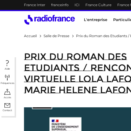
Menu-header
France Inter
franceinfo
ICI
France Culture
France
Accès direct :
Menu principal
Contenu
Menu principal
L'entreprise
Particuli
Accueil
Salle de Presse
Prix du Roman des Etudiant
Prix du Roman des
Etudiants / RENCO
Aide
VIRTUELLE LOLA LAFO
Fréquences
MARIE HELENE LAFO
Accès
Contact