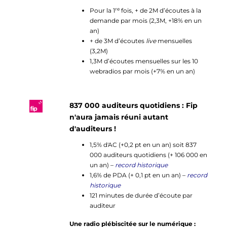
re
Pour la 1
fois, + de 2M d’écoutes à la
demande par mois (2,3M, +18% en un
an)
+ de 3M d’écoutes
live
mensuelles
(3,2M)
1,3M d’écoutes mensuelles sur les 10
webradios par mois (+7% en un an)
8
3
7 000 auditeurs quotidiens : Fip
n'aura jamais réuni autant
d'auditeurs !
1,5% d'AC (+0,2 pt en un an) soit 837
000 auditeurs quotidiens (+ 106 000 en
un an) –
record historique
1,6% de PDA (+ 0,1 pt en un an) –
record
historique
121 minutes de durée d’écoute par
auditeur
Une radio plébiscitée sur le numérique :