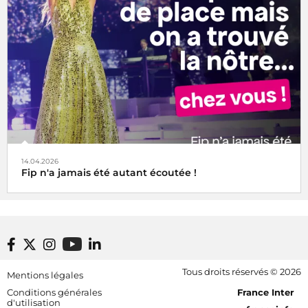
14.04.2026
Fip n'a jamais été autant écoutée !
Footer bottom
Tous droits réservés © 2026
Mentions légales
[RDF] Pied de page - Mobile
Conditions générales
France Inter
d'utilisation