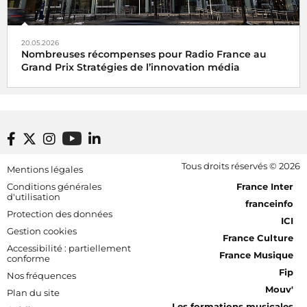
20.05.2026
Nombreuses récompenses pour Radio France au
Grand Prix Stratégies de l’innovation média
Footer bottom
Tous droits réservés © 2026
Mentions légales
[RDF] Pied de page - Mobile
Conditions générales
France Inter
d'utilisation
franceinfo
Protection des données
ICI
Gestion cookies
France Culture
Accessibilité : partiellement
France Musique
conforme
Fip
Nos fréquences
Mouv'
Plan du site
Les formations musicales