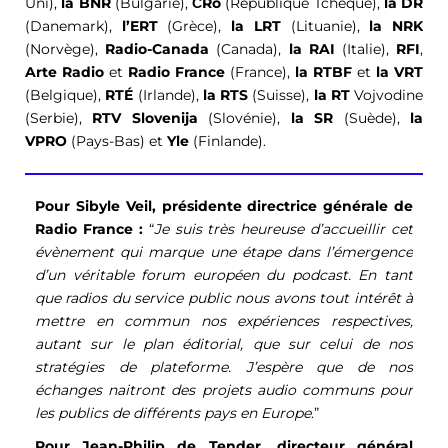
Uni),
la BNR
(Bulgarie),
ČRo
(République Tchèque),
la DR
(Danemark),
l’ERT
(Grèce),
la LRT
(Lituanie),
la NRK
(Norvège),
Radio-Canada
(Canada),
la RAI
(Italie),
RFI
,
Arte Radio
et
Radio France
(France),
la RTBF
et
la VRT
(Belgique),
RTÉ
(Irlande),
la RTS
(Suisse),
la RT
Vojvodine
(Serbie),
RTV Slovenija
(Slovénie),
la SR
(Suède),
la
VPRO
(Pays-Bas) et
Yle
(Finlande).
Pour Sibyle Veil, présidente directrice générale de
Radio France :
“
Je suis très heureuse d’accueillir cet
évènement qui marque une étape dans l’émergence
d’un véritable forum européen du podcast. En tant
que radios du service public nous avons tout intérêt à
mettre en commun nos expériences respectives,
autant sur le plan éditorial, que sur celui de nos
stratégies de plateforme. J’espère que de nos
échanges naitront des projets audio communs pour
les publics de différents pays en Europe
.”
Pour Jean-Philip de Tender, directeur général