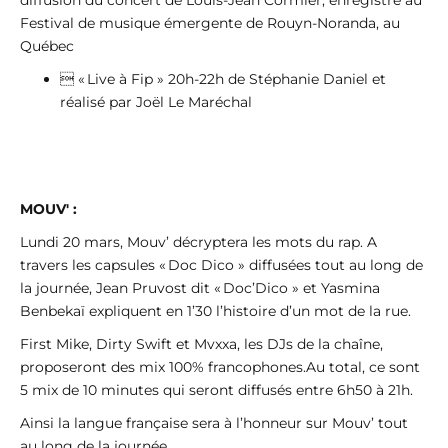
diffusion du concert de Louis-Jean Cormier, enregistré au
Festival de musique émergente de Rouyn-Noranda, au
Québec
 « Live à Fip » 20h-22h de Stéphanie Daniel et
réalisé par Joël Le Maréchal
MOUV' :
Lundi 20 mars, Mouv’ décryptera les mots du rap. A
travers les capsules « Doc Dico » diffusées tout au long de
la journée, Jean Pruvost dit « Doc’Dico » et Yasmina
Benbekaï expliquent en 1’30 l’histoire d’un mot de la rue.
First Mike, Dirty Swift et Mvxxa, les DJs de la chaîne,
proposeront des mix 100% francophones.Au total, ce sont
5 mix de 10 minutes qui seront diffusés entre 6h50 à 21h.
Ainsi la langue française sera à l’honneur sur Mouv’ tout
au long de la journée.