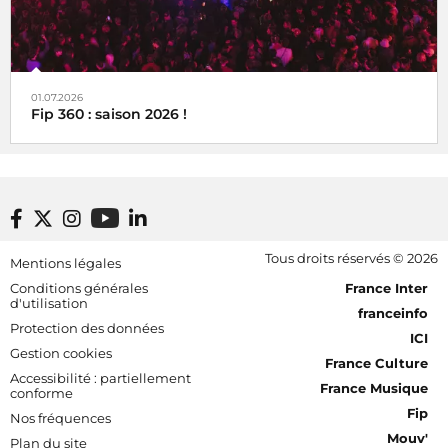
01.07.2026
Fip 360 : saison 2026 !
Footer bottom
Tous droits réservés © 2026
Mentions légales
[RDF] Pied de page - Mobile
Conditions générales
France Inter
d'utilisation
franceinfo
Protection des données
ICI
Gestion cookies
France Culture
Accessibilité : partiellement
France Musique
conforme
Fip
Nos fréquences
Mouv'
Plan du site