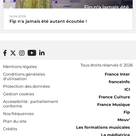
14.04.2026
Fip n'a jamais été autant écoutée !
Footer bottom
Tous droits réservés © 2026
Mentions légales
[RDF] Pied de page - Mobile
Conditions générales
France Inter
d'utilisation
franceinfo
Protection des données
ICI
Gestion cookies
France Culture
Accessibilité : partiellement
France Musique
conforme
Fip
Nos fréquences
Mouv'
Plan du site
Les formations musicales
Crédits
La médiatrice