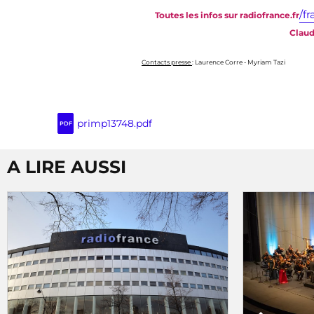
/f
Toutes les infos sur radiofrance.fr
Claud
Contacts presse
: Laurence Corre - Myriam Tazi
primp13748.pdf
PDF
A LIRE AUSSI