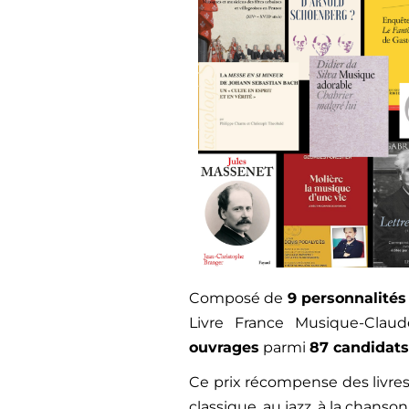
Composé de
9
personnalités
Livre France Musique-Clau
ouvrages
parmi
87
candidats
Ce prix récompense des livres
classique, au jazz, à la chanso