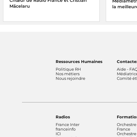
Chœur de Radio France et Cristian
Médiamétri
Măcelaru
la meilleur
Ressources Humaines
Contacte
Politique RH
Aide - FA
Nos métiers
Médiatric
Nous rejoindre
Comité é
Radios
Formatio
France Inter
Orchestre
franceinfo
France
ICI
Orchestre