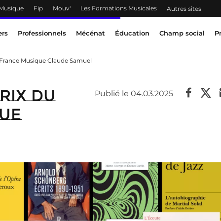
 Musique
Fip
Mouv'
Les Formations Musicales
Autres sites
ers
Professionnels
Mécénat
Éducation
Champ social
P
e France Musique Claude Samuel
rix du
Publié le 04.03.2025
que