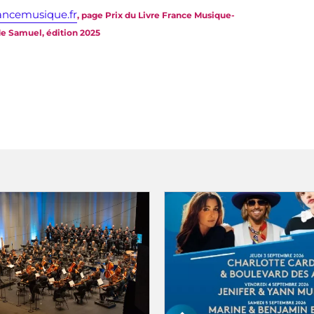
rancemusique.fr
, page Prix du Livre France Musique-
e Samuel, édition 2025