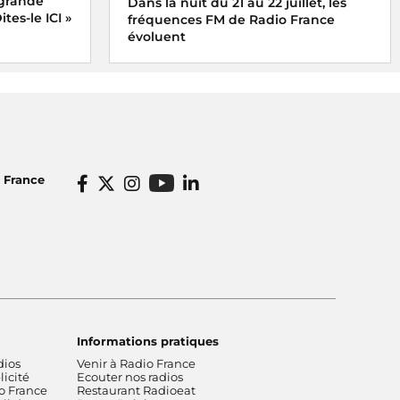
 grande
Dans la nuit du 21 au 22 juillet, les
tes-le ICI »
fréquences FM de Radio France
évoluent
o France
Informations pratiques
dios
Venir à Radio France
icité
Ecouter nos radios
o France
Restaurant Radioeat