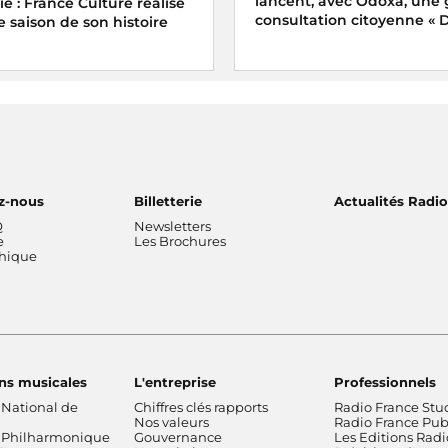
lancent, avec Odoxa, une
e : France Culture réalise
consultation citoyenne « Di
e saison de son histoire
z-nous
Billetterie
Actualités Radi
Q
Newsletters
e
Les Brochures
thique
ns musicales
L'entreprise
Professionnels
 National de
Chiffres clés rapports
Radio France Stu
Nos valeurs
Radio France Publ
 Philharmonique
Gouvernance
Les Editions Radi