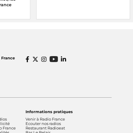
rance
o France
Informations pratiques
dios
Venir à Radio France
icité
Ecouter nos radios
o France
Restaurant Radioeat
lités
Bar Le Belair