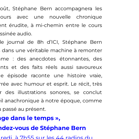
août, Stéphane Bern accompagnera les
jours avec une nouvelle chronique
nt érudite, à mi-chemin entre le cours
essinée audio.
e journal de 8h d’ICI, Stéphane Bern
 dans une véritable machine à remonter
mme : des anecdotes étonnantes, des
nts et des faits réels aussi savoureux
e épisode raconte une histoire vraie,
ée avec humour et esprit. Le récit, très
 des illustrations sonores, se conclut
’œil anachronique à notre époque, comme
u passé au présent.
age dans le temps »,
ndez-vous de Stéphane Bern
edi, à 7h55 sur les 44 radios du