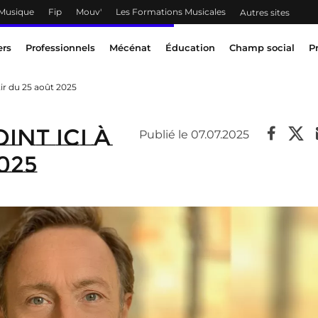
 Musique
Fip
Mouv'
Les Formations Musicales
Autres sites
ers
Professionnels
Mécénat
Éducation
Champ social
P
tir du 25 août 2025
int ICI à
Publié le 07.07.2025
025