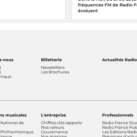
fréquences FM de Radio F
évoluent
z-nous
Billetterie
Actualités Radi
Q
Newsletters
e
Les Brochures
thique
ns musicales
L'entreprise
Professionnels
 National de
Chiffres clés rapports
Radio France Stu
Nos valeurs
Radio France Publ
 Philharmonique
Gouvernance
Les Editions Radi
France
Nos missions
Prévisions d'actua