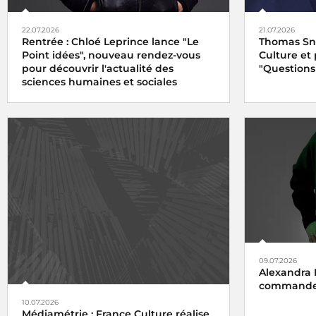
22.07.2026
21.07.2026
Rentrée : Chloé Leprince lance "Le
Thomas Sné
Point idées", nouveau rendez-vous
Culture et
pour découvrir l'actualité des
"Questions
sciences humaines et sociales
09.07.2026
Alexandra 
commandes
10.07.2026
Médiamétrie : France Culture réalise