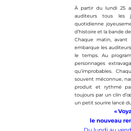
À partir du lundi 25 
auditeurs tous les 
quotidienne joyeuseme
d’histoire et la bande d
Chaque matin, avant l
embarque les auditeurs
le temps. Au progra
personnages extravaga
qu’improbables. Chaqu
souvent méconnue, narr
produit et rythmé par
toujours par un clin d
un petit sourire lancé d
« Voy
le nouveau re
Du lundi au vendr