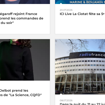
20.07.2026
garoff rejoint France
ICI Live La Ciotat fête sa 5ᵉ
 prend les commandes de
 du soir"
Delbot prend les
 de "La Science, CQFD"
08.07.2026
Dans la nuit du 21 au 22 juil