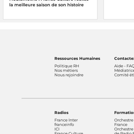
la meilleure saison de son histoire
Ressources Humaines
Contacte
Politique RH
Aide - FA
Nos métiers
Médiatric
Nous rejoindre
Comité é
Radios
Formatio
France Inter
Orchestre
franceinfo
France
ICI
Orchestre
France Culture
de Radio 