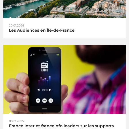
20.01.2026
Les Audiences en Île-de-France
Premier groupe radio
avec plus de
2,7 millions d’auditeurs
quotidiens
(+104 000) sur la période novembre-décembre
2025, Radio France
09.12.2025
France Inter et franceinfo leaders sur les supports