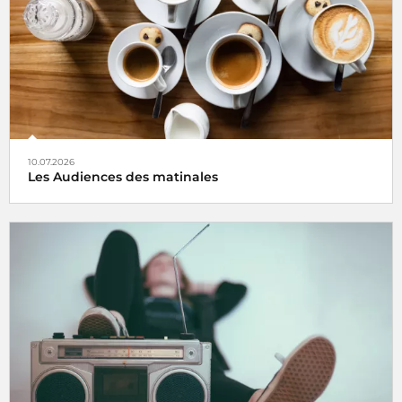
10.07.2026
Les Audiences des matinales
Avec
4,6 millions
d’auditeurs quotidiens et
17,1%
de part
d'audience,
France Inter est pour la 39e vague consécutive,
largement en tête des radios sur la matinale (7h-10h)
.