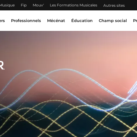
 Musique
Fip
Mouv'
Les Formations Musicales
Autres sites
ers
Professionnels
Mécénat
Éducation
Champ social
P
r