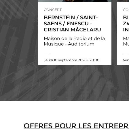
CONCERT
CO
BERNSTEIN / SAINT-
B
SAËNS / ENESCU -
Z
CRISTIAN MĂCELARU
I
Maison de la Radio et de la
Ma
Musique - Auditorium
Mu
Jeudi 10 septembre 2026 - 20:00
Ven
Offres pour les entrepr