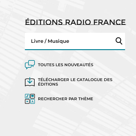
ÉDITIONS RADIO FRANCE
CAHIER DE VACANCES
ALFRED DREYFUS, L
E
AFFAIRES SENSIBLES 2026
COMBAT DE LA RÉP
!
TOUTES LES NOUVEAUTÉS
TÉLÉCHARGER LE CATALOGUE DES
ÉDITIONS
RECHERCHER PAR THÈME