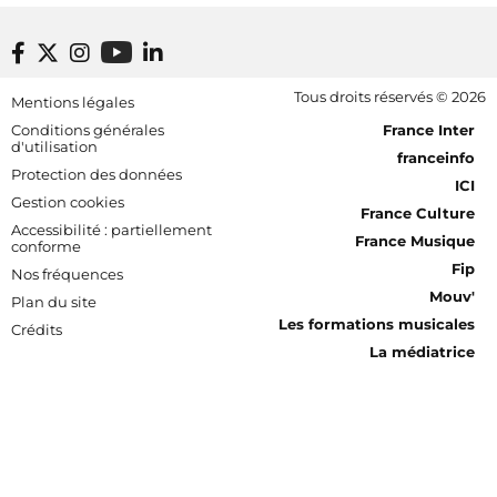
Footer bottom
Tous droits réservés © 2026
Mentions légales
[RDF] Pied de page - Mobile
Conditions générales
France Inter
d'utilisation
franceinfo
Protection des données
ICI
Gestion cookies
France Culture
Accessibilité : partiellement
France Musique
conforme
Fip
Nos fréquences
Mouv'
Plan du site
Les formations musicales
Crédits
La médiatrice