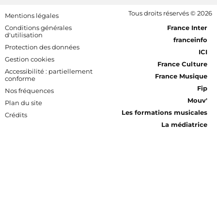
Footer bottom
Tous droits réservés © 2026
Mentions légales
[RDF] Pied de page - Mobile
Conditions générales
France Inter
d'utilisation
franceinfo
Protection des données
ICI
Gestion cookies
France Culture
Accessibilité : partiellement
France Musique
conforme
Fip
Nos fréquences
Mouv'
Plan du site
Les formations musicales
Crédits
La médiatrice