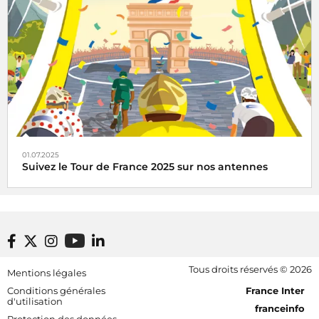
octobre 2025 à la Maison de la Radio et de la Musique
01.07.2025
Suivez le Tour de France 2025 sur nos antennes
Radio France, média officiel du Tour de France 2025
Footer bottom
Tous droits réservés © 2026
Mentions légales
[RDF] Pied de page - Mobile
Conditions générales
France Inter
d'utilisation
franceinfo