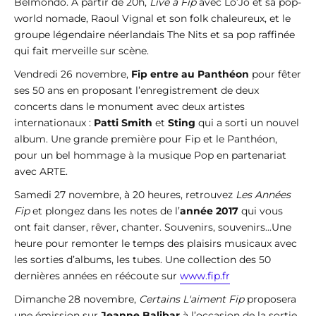
Belmondo. À partir de 20h,
Live à Fip
avec Lo’Jo et sa pop-
world nomade, Raoul Vignal et son folk chaleureux, et le
groupe légendaire néerlandais The Nits et sa pop raffinée
qui fait merveille sur scène.
Vendredi 26 novembre,
Fip entre au Panthéon
pour fêter
ses 50 ans en proposant l’enregistrement de deux
concerts dans le monument avec deux artistes
internationaux :
Patti Smith
et
Sting
qui a sorti un nouvel
album. Une grande première pour Fip et le Panthéon,
pour un bel hommage à la musique Pop en partenariat
avec ARTE.
Samedi 27 novembre, à 20 heures, retrouvez
Les Années
Fip
et plongez dans les notes de l’
année 2017
qui vous
ont fait danser, rêver, chanter. Souvenirs, souvenirs...Une
heure pour remonter le temps des plaisirs musicaux avec
les sorties d’albums, les tubes. Une collection des 50
dernières années en réécoute sur
www.fip.fr
Dimanche 28 novembre,
Certains L'aiment Fip
proposera
une émission sur
Jeanne Balibar
à l’occasion de la sortie