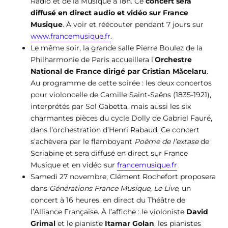
Radio et de la Musique à 18h. Ce
concert sera
diffusé en direct audio et vidéo sur France
Musique
. À voir et réécouter pendant 7 jours sur
www.francemusique.fr
.
Le même soir, la grande salle Pierre Boulez de la
Philharmonie de Paris accueillera l’
Orchestre
National de France dirigé par Cristian Măcelaru
.
Au programme de cette soirée : les deux concertos
pour violoncelle de Camille Saint-Saëns (1835-1921),
interprétés par Sol Gabetta, mais aussi les six
charmantes pièces du cycle Dolly de Gabriel Fauré,
dans l’orchestration d’Henri Rabaud. Ce concert
s’achèvera par le flamboyant
Poème de l’extase
de
Scriabine et sera diffusé en direct sur France
Musique et en vidéo sur
francemusique.fr
Samedi 27 novembre, Clément Rochefort proposera
dans
Générations France Musique, Le Live
, un
concert à 16 heures, en direct du Théâtre de
l’Alliance Française. À l’affiche : le violoniste
David
Grimal
et le pianiste
Itamar Golan
, les pianistes