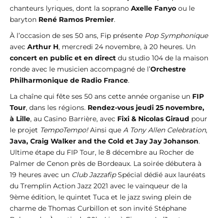
chanteurs lyriques, dont la soprano
Axelle Fanyo
ou le
baryton
René Ramos Premier
.
À l’occasion de ses 50 ans, Fip présente
Pop Symphonique
avec
Arthur H
, mercredi 24 novembre, à 20 heures. Un
concert en public et en direct
du studio 104 de la maison
ronde avec le musicien accompagné de l’
Orchestre
Philharmonique de Radio France
.
La chaîne qui fête ses 50 ans cette année organise un
FIP
Tour
, dans les régions.
Rendez-vous jeudi 25 novembre,
à Lille
, au Casino Barrière, avec
Fixi & Nicolas Giraud
pour
le projet
TempoTempo!
Ainsi que
A Tony Allen Celebration
,
Java, Craig Walker and the Cold et Jay Jay Johanson
.
Ultime étape du FIP Tour, le 8 décembre au Rocher de
Palmer de Cenon près de Bordeaux. La soirée débutera à
19 heures avec un
Club Jazzafip
Spécial dédié aux lauréats
du Tremplin Action Jazz 2021 avec le vainqueur de la
9ème édition, le quintet Tuca et le jazz swing plein de
charme de Thomas Curbillon et son invité Stéphane