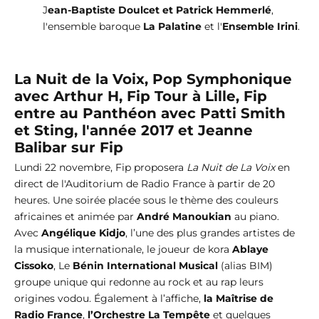
J
ean-Baptiste Doulcet et Patrick Hemmerlé
,
l'ensemble baroque
La Palatine
et l'
Ensemble Irini
.
La Nuit de la Voix, Pop Symphonique
avec Arthur H, Fip Tour à Lille, Fip
entre au Panthéon avec Patti Smith
et Sting, l'année 2017 et Jeanne
Balibar sur Fip
Lundi 22 novembre, Fip proposera
La Nuit de La Voix
en
direct de l'Auditorium de Radio France à partir de 20
heures. Une soirée placée sous le thème des couleurs
africaines et animée par
André Manoukian
au piano.
Avec
Angélique Kidjo
, l’une des plus grandes artistes de
la musique internationale, le joueur de kora
Ablaye
Cissoko
, Le
Bénin International Musical
(alias BIM)
groupe unique qui redonne au rock et au rap leurs
origines vodou. Également à l’affiche,
la Maîtrise de
Radio France
,
l’Orchestre La Tempête
et quelques