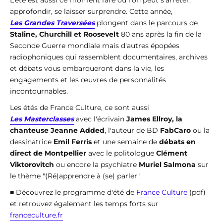
L’été est aussi ce moment rare où l’on peut s’arrêter,
approfondir, se laisser surprendre. Cette année,
Les Grandes Traversées
plongent dans le parcours de
Staline, Churchill et Roosevelt
80 ans après la fin de la
Seconde Guerre mondiale mais d'autres épopées
radiophoniques qui rassemblent documentaires, archives
et débats vous embarqueront dans la vie, les
engagements et les œuvres de personnalités
incontournables.
Les étés de France Culture, ce sont aussi
Les Masterclasses
avec l'écrivain
James Ellroy, la
chanteuse Jeanne Added
, l'auteur de BD
FabCaro
ou la
dessinatrice
Emil Ferris
et une semaine de
débats en
direct de Montpellier
avec le politologue
Clément
Viktorovitch
ou encore la psychiatre
Muriel Salmona
sur
le thème "(Ré)apprendre à (se) parler".
■ Découvrez le programme d'été de
France Culture
(pdf)
et retrouvez également les temps forts sur
franceculture.fr