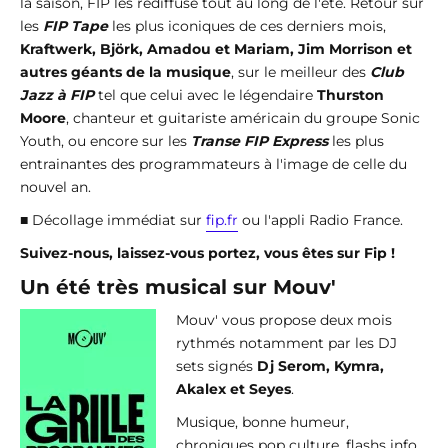
la saison, FIP les rediffuse tout au long de l'été. Retour sur
les
FIP Tape
les plus iconiques de ces derniers mois,
Kraftwerk, Björk, Amadou et Mariam, Jim Morrison et
autres géants de la musique
, sur le meilleur des
Club
Jazz à FIP
tel que celui avec le légendaire
Thurston
Moore
, chanteur et guitariste américain du groupe Sonic
Youth, ou encore sur les
Transe FIP Express
les plus
entrainantes des programmateurs à l'image de celle du
nouvel an.
■ Décollage immédiat sur
fip.fr
ou l'appli Radio France.
Suivez-nous, laissez-vous portez, vous êtes sur Fip !
Un été très musical sur Mouv'
Mouv' vous propose deux mois
rythmés notamment par les DJ
sets signés
Dj Serom, Kymra,
Akalex et Seyes
.
Musique, bonne humeur,
chroniques pop culture, flashs info