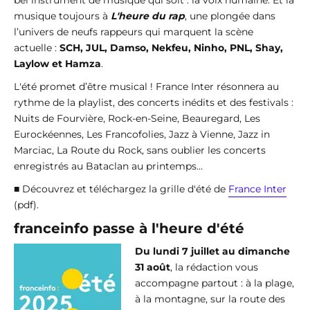
bel instrument de musique qui soit : la voix humaine. Et la
musique toujours à
L'heure du rap
, une plongée dans
l’univers de neufs rappeurs qui marquent la scène
actuelle :
SCH, JUL, Damso, Nekfeu, Ninho, PNL, Shay,
Laylow et Hamza
.
L'été promet d’être musical ! France Inter résonnera au
rythme de la playlist, des concerts inédits et des festivals :
Nuits de Fourvière, Rock-en-Seine, Beauregard, Les
Eurockéennes, Les Francofolies, Jazz à Vienne, Jazz in
Marciac, La Route du Rock, sans oublier les concerts
enregistrés au Bataclan au printemps…
■ Découvrez et téléchargez la grille d'été de
France Inter
(pdf).
franceinfo passe à l'heure d'été
Du lundi 7 juillet au dimanche
31 août
, la rédaction vous
accompagne partout : à la plage,
à la montagne, sur la route des