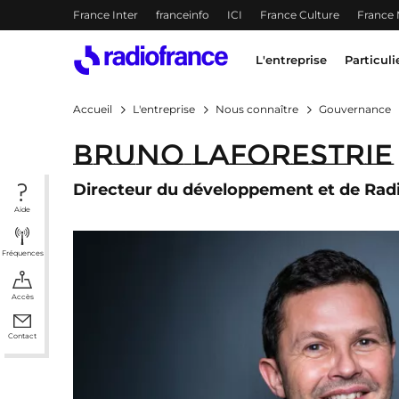
Menu-header
France Inter
franceinfo
ICI
France Culture
France
Accès direct :
Menu principal
Contenu
Menu principal
L'entreprise
Particuli
Accueil
L'entreprise
Nous connaître
Gouvernance
Bruno Laforestrie
Directeur du développement et de Radi
Aide
Fréquences
Accès
Contact