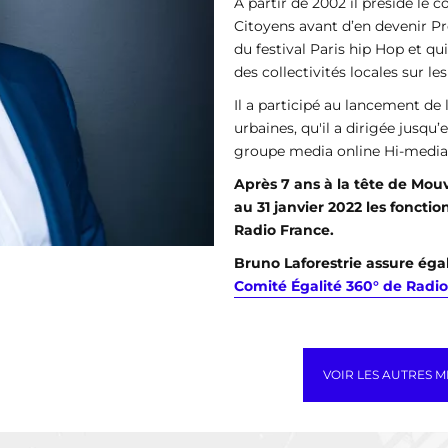
À partir de 2002 il préside le 
Citoyens avant d’en devenir Pr
du festival Paris hip Hop et qu
des collectivités locales sur le
Il a participé au lancement de 
urbaines, qu'il a dirigée jusqu’
groupe media online Hi-media 
Après 7 ans à la tête de Mou
au 31 janvier 2022 les fonct
Radio France.
Bruno Laforestrie assure ég
Comité Égalité 360° de Radi
VOIR LES AUTRES 