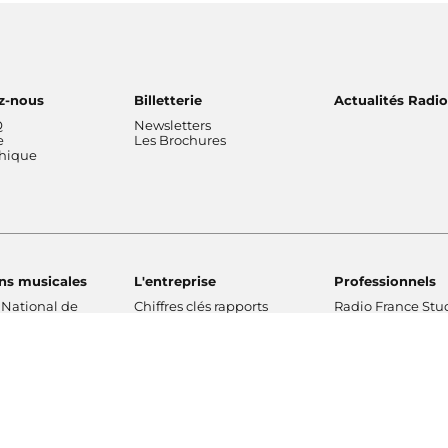
z-nous
Billetterie
Actualités Radi
Q
Newsletters
e
Les Brochures
thique
ns musicales
L'entreprise
Professionnels
 National de
Chiffres clés rapports
Radio France Stu
Nos valeurs
Radio France Publ
 Philharmonique
Gouvernance
Les Editions Radi
France
Nos missions
Prévisions d'actua
Radio France
Nos engagements
Marché publics
de Radio France
Notre financement
Notre histoire
Fondation - Mécénat
Champ social
Pa