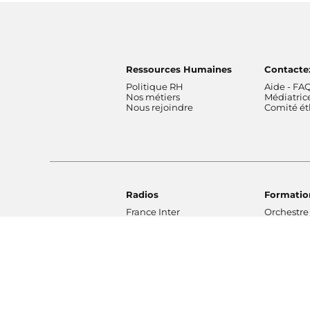
Ressources Humaines
Contacte
Politique RH
Aide - FA
Nos métiers
Médiatric
Nous rejoindre
Comité é
Radios
Formatio
France Inter
Orchestre
franceinfo
France
ICI
Orchestre
France Culture
de Radio 
France Musique
Chœur de 
Fip
Maîtrise 
Mouv'
Education