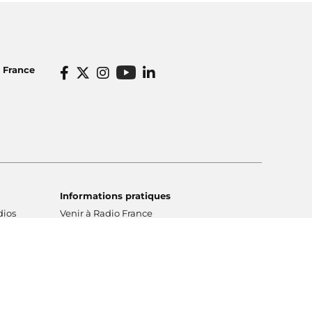
o France
Informations pratiques
dios
Venir à Radio France
icité
Ecouter nos radios
o France
Restaurant Radioeat
lités
Bar Le Belair
rticuliers