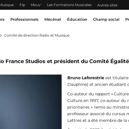
 Musique
Fip
Mouv'
Les Formations Musicales
Autres sites
ers
Professionnels
Mécénat
Éducation
Champ social
P
Comité de direction Radio et Musique
o France Studios et président du Comité Égalité
Bruno Laforestrie
est titulair
Dauphine) et ancien étudiant de
Co-auteur du rapport « Culture
Culture en 1997, co-auteur du 
prioritaires » remis au ministr
professeur associé du cursus mét
Lettres et a été membre de la 