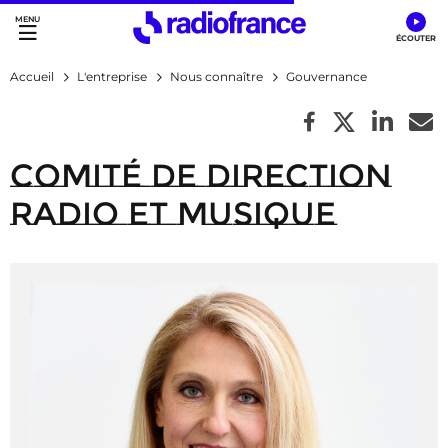
Accès direct :
Menu principal
Contenu
Accueil
L'entreprise
Nous connaître
Gouvernance
Comité de direction
Radio et Musique