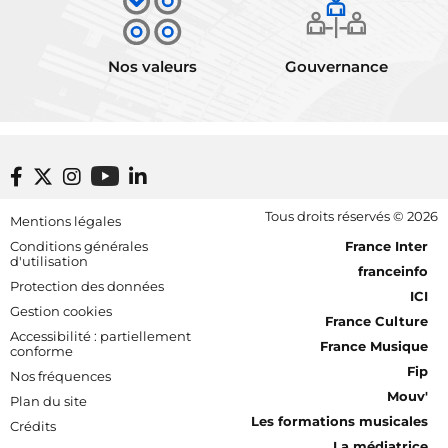
Nos valeurs
Gouvernance
Footer bottom
Tous droits réservés © 2026
Mentions légales
[RDF] Pied de page - Mobile
Conditions générales
France Inter
d'utilisation
franceinfo
Protection des données
ICI
Gestion cookies
France Culture
Accessibilité : partiellement
France Musique
conforme
Fip
Nos fréquences
Mouv'
Plan du site
Les formations musicales
Crédits
La médiatrice