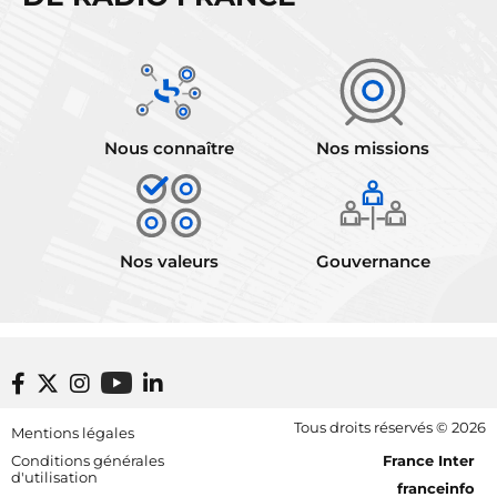
Nous connaître
Nos missions
Nos valeurs
Gouvernance
Footer bottom
Tous droits réservés © 2026
Mentions légales
[RDF] Pied de page - Mobile
Conditions générales
France Inter
d'utilisation
franceinfo