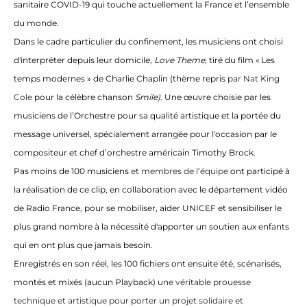
sanitaire COVID-19 qui touche actuellement la France et l’ensemble
du monde.
Dans le cadre particulier du confinement, les musiciens ont choisi
d'interpréter depuis leur domicile,
Love Theme
, tiré du film « Les
temps modernes » de Charlie Chaplin (thème repris
par Nat King
Cole
pour la célèbre chanson
Smile)
. Une œuvre choisie par les
musiciens de l’Orchestre pour sa qualité artistique et la portée du
message universel, spécialement arrangée pour l'occasion par le
compositeur et chef d’orchestre américain Timothy Brock.
Pas moins de 100 musiciens
et membres de l’équipe
ont participé à
la réalisation de ce clip, en collaboration avec
le département vidéo
de Radio France, pour se mobiliser,
aider UNICEF et sensibiliser le
plus grand nombre à la nécessité d'apporter un soutien aux enfants
qui en ont plus que jamais besoin.
Enregistrés en son réel, les 100 fichiers ont ensuite
été
, scénarisés,
montés et mixés (aucun Playback) u
ne véritable prouesse
technique et artistique pour porter un projet solidaire et