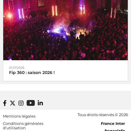
01.07.2026
Fip 360 : saison 2026 !
Footer bottom
Tous droits réservés © 2026
Mentions légales
[RDF] Pied de page - Mobile
Conditions générales
France Inter
d'utilisation
franceinfo