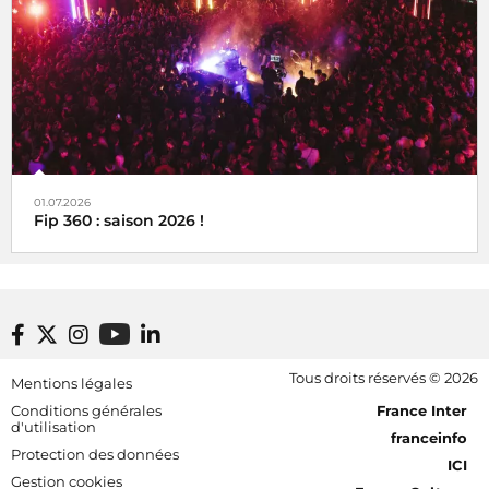
01.07.2026
Fip 360 : saison 2026 !
Footer bottom
Tous droits réservés © 2026
Mentions légales
[RDF] Pied de page - Mobile
Conditions générales
France Inter
d'utilisation
franceinfo
Protection des données
ICI
Gestion cookies