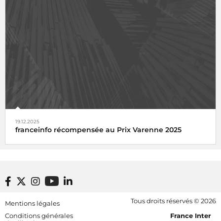
19.12.2025
franceinfo récompensée au Prix Varenne 2025
Footer bottom
Tous droits réservés © 2026
Mentions légales
[RDF] Pied de page - Mobile
Conditions générales
France Inter