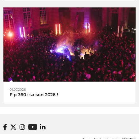
01.07.2026
Fip 360 : saison 2026 !
Footer bottom