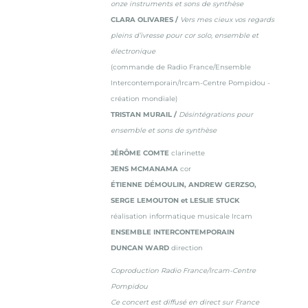
onze instruments et sons de synthèse
CLARA OLIVARES /
Vers mes cieux vos regards
pleins d’ivresse pour cor solo, ensemble et
électronique
(commande de Radio France/Ensemble
Intercontemporain/Ircam-Centre Pompidou -
création mondiale)
TRISTAN MURAIL /
Désintégrations pour
ensemble et sons de synthèse
JÉRÔME COMTE
clarinette
JENS MCMANAMA
cor
ÉTIENNE DÉMOULIN, ANDREW GERZSO,
SERGE LEMOUTON et LESLIE STUCK
réalisation informatique musicale Ircam
ENSEMBLE INTERCONTEMPORAIN
DUNCAN WARD
direction
Coproduction Radio France/Ircam-Centre
Pompidou
Ce concert est diffusé en direct sur France