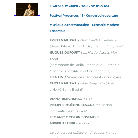
MARDI 8 FEVRIER - 20H - STUDIO 104
Festival Présences #1 - Concert d'ouverture
Musique contemporaine - Lemanic Modern
Ensemble
TRISTAN MURAIL /
Near Death Experience
(vidéo d'Hervé Bailly-Basin, création française)*
HUGUES DUFOURT /
La Horde d'après Max
Ernst
(commande de Radio France et du Lemanic
Modern Ensemble, création mondiale)
LIZA LIM /
Speak, be silent
(création française)
TRISTAN MURAIL /
Liber Fulguralis
(vidéo
d'Hervé Bailly-Basin)*
DIANA TISHCHENKO
violon
PHILIPPE MOËNNE-LOCCOZ
réalisation
informatique musicale*
LEMANIC MODERN ENSEMBLE
PIERRE BLEUSE
direction
Ce concert est diffusé en direct sur France