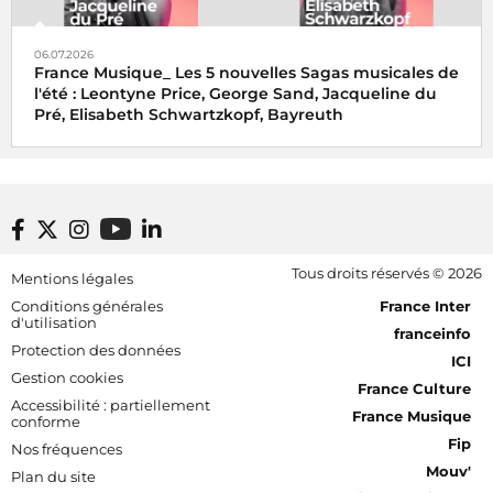
06.07.2026
France Musique_ Les 5 nouvelles Sagas musicales de
l'été : Leontyne Price, George Sand, Jacqueline du
Pré, Elisabeth Schwartzkopf, Bayreuth
Footer bottom
Tous droits réservés © 2026
Mentions légales
[RDF] Pied de page - Mobile
Conditions générales
France Inter
d'utilisation
franceinfo
Protection des données
ICI
Gestion cookies
France Culture
Accessibilité : partiellement
France Musique
conforme
Fip
Nos fréquences
Mouv'
Plan du site