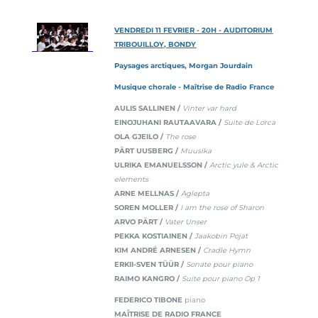
VENDREDI 11 FEVRIER - 20H - AUDITORIUM
TRIBOUILLOY, BONDY
Paysages arctiques, Morgan Jourdain
Musique chorale - Maîtrise de Radio France
AULIS SALLINEN /
Vinter var hard
EINOJUHANI RAUTAAVARA /
Suite de Lorca
OLA GJEILO /
The rose
PÄRT UUSBERG /
Muusika
ULRIKA EMANUELSSON /
Arctic yule & Arctic
elements
ARNE MELLNAS /
Aglepta
SOREN MOLLER /
I am the rose of Sharon
ARVO PÄRT /
Vater Unser
PEKKA KOSTIAINEN /
Jaakobin Pojat
KIM ANDRÉ ARNESEN /
Cradle Hymn
ERKII-SVEN TÜÜR /
Sonate pour piano
RAIMO KANGRO /
Suite pour piano Op 1
FEDERICO TIBONE
piano
MAÎTRISE DE RADIO FRANCE