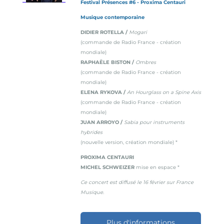
Festival Présences #6 - Proxima Centauri
Musique contemporaine
DIDIER ROTELLA /
Mogari
(commande de Radio France - création
mondiale)
RAPHAËLE BISTON /
Ombres
(commande de Radio France - création
mondiale)
ELENA RYKOVA /
An Hourglass on a Spine Axis
(commande de Radio France - création
mondiale)
JUAN ARROYO /
Sabia pour instruments
hybrides
(nouvelle version, création mondiale) *
PROXIMA CENTAURI
MICHEL SCHWEIZER
mise en espace *
Ce concert est diffusé le 16 février sur France
Musique.
Plus d'informations