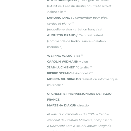
ALAIN BANCQUART /
Dialogue de l'oubli
(extrait du Livre du doute) pour flûte alto et
violoncelle **
LANQING DING /
I Remember pour pipa,
cordes et piano **
(nouvelle version - création française)
AUGUSTIN BRAUD /
Ceux qui restent
(commande de Radio France - création
mondiale)
WEIPING WANG
pipa **
CAROLIN WIDMANN
violon
JEAN-LUC MENET flûte
alto **
PIERRE STRAUCH
violoncelle**
MONICA GIL GIRALDO
réalisation informatique
musicale *
ORCHESTRE PHILHARMONIQUE DE RADIO
FRANCE
MARZENA DIAKUN
direction
et avec la collaboration du CIRM – Centre
National de Création Musicale, composante
d’Université Côte d’Azur / Camille Giuglaris,