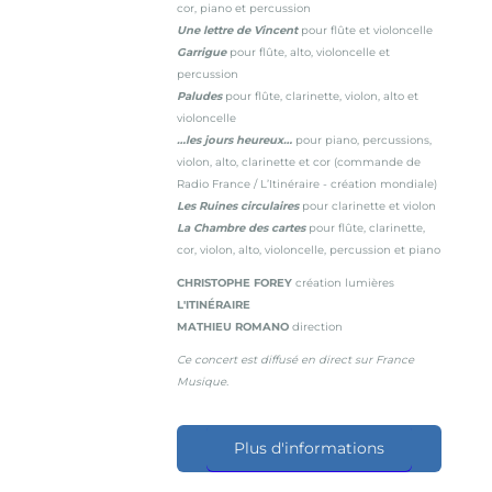
cor, piano et percussion
Une lettre de Vincent
pour flûte et violoncelle
Garrigue
pour flûte, alto, violoncelle et
percussion
Paludes
pour flûte, clarinette, violon, alto et
violoncelle
…les jours heureux…
pour piano, percussions,
violon, alto, clarinette et cor
(commande de
Radio France / L’Itinéraire - création mondiale)
Les Ruines circulaires
pour clarinette et violon
La Chambre des cartes
pour flûte, clarinette,
cor, violon, alto, violoncelle, percussion et piano
CHRISTOPHE FOREY
création lumières
L'ITINÉRAIRE
MATHIEU ROMANO
direction
Ce concert est diffusé en direct sur France
Musique.
Plus d'informations