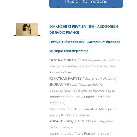
Plus d'informations
DIMANCHE 13 FEVRIER - 15H - AUDITORIUM
DE RADIO FRANCE
Festival Présences #10 - Attracteurs étranges
Musique contemporaine
TRISTAN MURAIL /
C'est un jardin secret, ma
sœur, ma fiancée, une source scellée, une
fontaine close…
JONATHAN HARVEY /
Curve with plateaux
SHUHAN HU /
Les fleurs de pêcher
s'épanouissent à travers les fissures des os
(commande de Radio France - création
mondiale)
Avec le soutien de la Fondation Musique et
Radio - Institut de France
ROZALIE HIRS /
article 10 [prismes] pour
violoncelle solo
(commande de Radio France - création