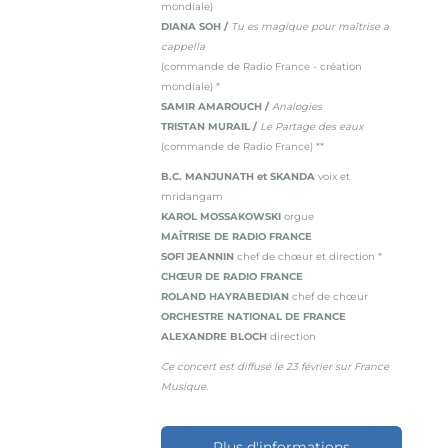
mondiale)
DIANA SOH /
Tu es magique pour maîtrise a
cappella
(commande de Radio France - création
mondiale) *
SAMIR AMAROUCH /
Analogies
TRISTAN MURAIL /
Le Partage des eaux
(commande de Radio France) **
B.C. MANJUNATH et SKANDA
voix et
mridangam
KAROL MOSSAKOWSKI
orgue
MAÎTRISE DE RADIO FRANCE
SOFI JEANNIN
chef de chœur et direction *
CHŒUR DE RADIO FRANCE
ROLAND HAYRABEDIAN
chef de chœur
ORCHESTRE NATIONAL DE FRANCE
ALEXANDRE BLOCH
direction
Ce concert est diffusé le 23 février sur France
Musique.
Plus d'informations