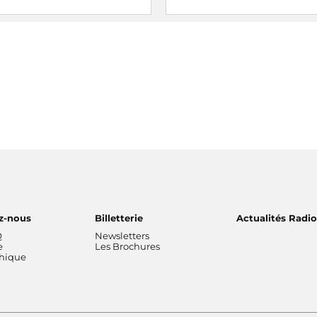
z-nous
Billetterie
Actualités Radi
Q
Newsletters
e
Les Brochures
thique