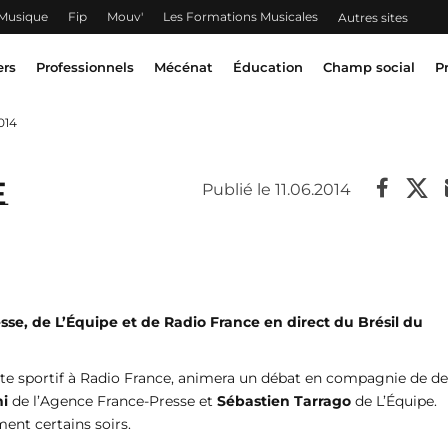
 Musique
Fip
Mouv'
Les Formations Musicales
Autres sites
ers
Professionnels
Mécénat
Éducation
Champ social
P
014
e
Publié le 11.06.2014
esse, de L’Équipe et de Radio France en direct du Brésil du
iste sportif à Radio France, animera un débat en compagnie de d
i
de l’Agence France-Presse et
Sébastien Tarrago
de L’Équipe.
ent certains soirs.