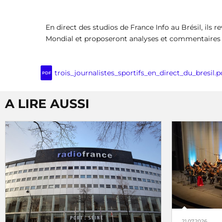
En direct des studios de France Info au Brésil, ils r
Mondial et proposeront analyses et commentaires po
trois_journalistes_sportifs_en_direct_du_bresil.p
PDF
A LIRE AUSSI
21.07.2026