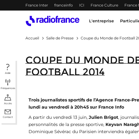
Menu-header
France Inter
franceinfo
ICI
France Culture
France
Accès direct :
Menu principal
Contenu
Menu principal
L'entreprise
Particuli
Accueil
Salle de Presse
Coupe du Monde de Football 2
Coupe du Monde d
Football 2014
Aide
Fréquences
Trois journalistes sportifs de l’Agence France-Pr
Accès
lundi au vendredi à 20h45 sur France Info
A partir du vendredi 13 juin,
Julien Brigot
, journal
Contact
personnalités de la presse sportive,
Keyvan Naragh
Dominique Sévérac du Parisien interviendra égalem