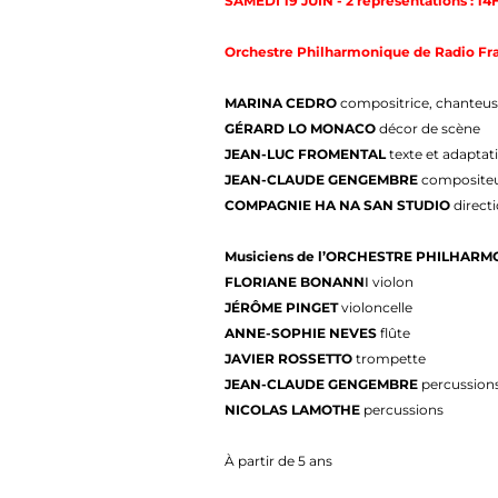
SAMEDI 19 JUIN - 2 représentations : 1
Orchestre Philharmonique de Radio Fra
MARINA CEDRO
compositrice, chanteuse
GÉRARD LO MONACO
décor de scène
JEAN-LUC FROMENTAL
texte et adapta
JEAN-CLAUDE GENGEMBRE
compositeu
COMPAGNIE HA NA SAN STUDIO
direct
Musiciens de
l’
ORCHESTRE PHILHARMO
FLORIANE BONANN
I
violon
JÉRÔME PINGET
violoncelle
ANNE-SOPHIE NEVES
flûte
JAVIER ROSSETTO
trompette
JEAN-CLAUDE GENGEMBRE
percussion
NICOLAS LAMOTHE
percussions
À partir de 5 ans