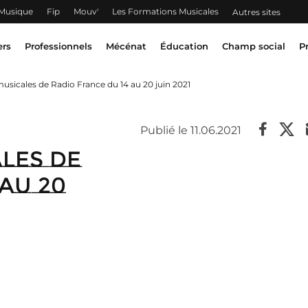
 Musique
Fip
Mouv'
Les Formations Musicales
Autres sites
ers
Professionnels
Mécénat
Éducation
Champ social
P
usicales de Radio France du 14 au 20 juin 2021
Publié le 11.06.2021
les de
au 20