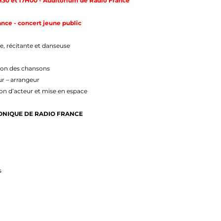
4H30 et 17H00 - Auditorium de Radio France
nce - concert jeune public
, récitante et danseuse
tion des chansons
r – arrangeur
ion d’acteur et mise en espace
NIQUE DE RADIO FRANCE
s