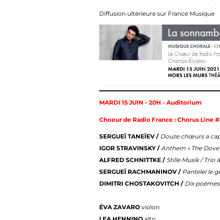
Diffusion ultérieure sur France Musique
MARDI 15 JUIN - 20H - Auditorium
Choeur de Radio France : Chorus Line #
SERGUEÏ TANEÏEV /
Douze chœurs a cap
IGOR STRAVINSKY /
Anthem « The Dove
ALFRED SCHNITTKE /
Stille Musik / Trio
SERGUEÏ RACHMANINOV /
Panteleï le g
DIMITRI CHOSTAKOVITCH /
Dix poèmes 
ÉVA ZAVARO
violon
LEA HENNINO
alto