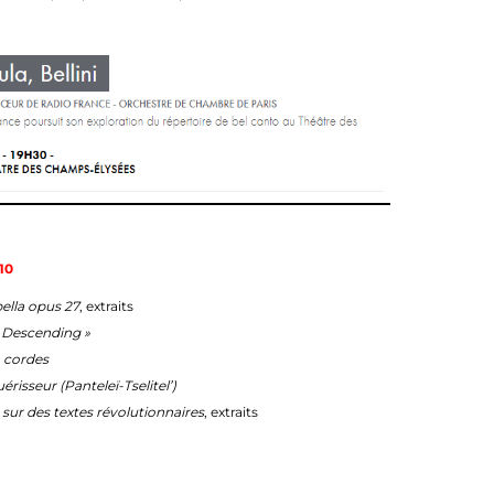
10
ella opus 27
, extraits
 Descending »
 à cordes
uérisseur (Panteleï-Tselitel’)
sur des textes révolutionnaires
, extraits