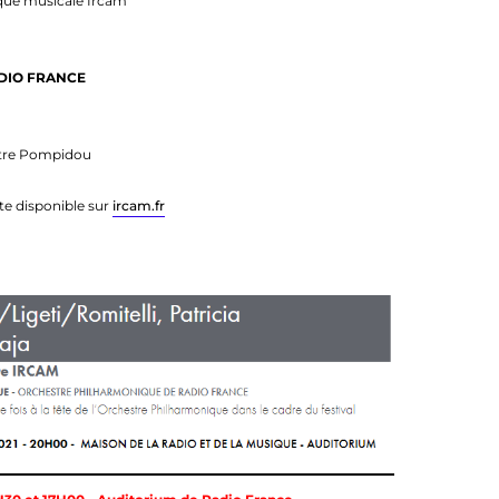
ique musicale Ircam
DIO FRANCE
ntre Pompidou
e disponible sur
ircam.fr