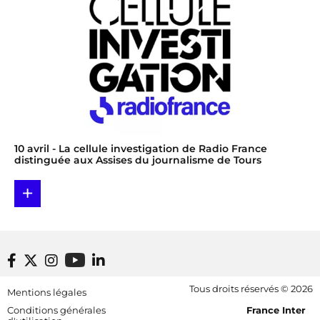
10 avril
- La cellule investigation de Radio France
distinguée aux Assises du journalisme de Tours
+
Footer bottom
Tous droits réservés © 2026
Mentions légales
[RDF] Pied de page - Mobile
Conditions générales
France Inter