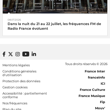
08.07.2026
Dans la nuit du 21 au 22 juillet, les fréquences FM de
Radio France évoluent
Footer bottom
Tous droits réservés © 2026
Mentions légales
[RDF] Pied de page - Mobile
Conditions générales
France Inter
d'utilisation
franceinfo
Protection des données
ICI
Gestion cookies
France Culture
Accessibilité : partiellement
France Musique
conforme
Fip
Nos fréquences
Mouv'
Plan du site