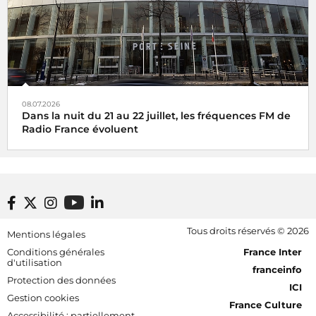
08.07.2026
Dans la nuit du 21 au 22 juillet, les fréquences FM de
Radio France évoluent
Footer bottom
Tous droits réservés © 2026
Mentions légales
[RDF] Pied de page - Mobile
Conditions générales
France Inter
d'utilisation
franceinfo
Protection des données
ICI
Gestion cookies
France Culture
Accessibilité : partiellement