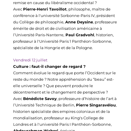
remise en cause du libéralisme occidental ?
Avec 
Pierre-Henri Tavoillot
, philosophe, maître de 
conférence à l'université Sorbonne-Paris IV, président 
du Collège de philosophie, 
Anne Deysine
, professeure 
émérite de droit et de civilisation américaine à 
l’Université Paris-Nanterre,
 Paul Gradvohl
, historien, 
professeur à l'Université Paris 1 Panthéon-Sorbonne, 
spécialiste de la Hongrie et de la Pologne.
Vendredi 12
juillet
Culture : faut-il changer de regard ?
Comment évolue le regard que porte l’Occident sur le 
reste du monde ? Notre appréhension du “beau” est-
elle universelle ? Que peuvent produire le 
décentrement et le changement de perspective ?
Avec 
Bénédicte Savoy
, professeure d’histoire de l’art à 
l’Université Technique de Berlin, 
Pierre Singaravélou
, 
historien spécialiste des empires coloniaux et de la 
mondialisation, professeur au King's College de 
Londres et à l'université Paris I Panthéon-Sorbonne, 
Abdourahman Waberi
, écrivain. 